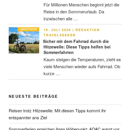
Für Millionen Menschen beginnt jetzt die
Reise in den Sommerurlaub. Da
inzwischen alle …
ABENTEUER
VERÖFFENTLICHT
19. JULI 2026
|
REDAKTION
AM
TRAVELSEEKER
Sicher mit dem Fahrrad durch die
Hitzewelle: Diese Tipps helfen bei
Sommerfahrten
Kaum steigen die Temperaturen, zieht es
viele Menschen wieder aufs Fahrrad. Ob
kurze …
NEUESTE BEITRÄGE
Reisen trotz Hitzewelle: Mit diesen Tipps kommt ihr
entspannter ans Ziel
Sommerferien erreichen ihren Höhepunkt: ADAC warnt vor