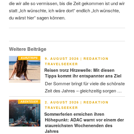
die wir alle so vermissen, bis die Zeit gekommen ist und wir
statt „Ich wünschte, ich wäre dort“ endlich „Ich wünschte,
du wärst hier“ sagen können.
Weitere Beiträge
KURZTRIPS
VERÖFFENTLICHT
9. AUGUST 2026
|
REDAKTION
AM
TRAVELSEEKER
Reisen trotz Hitzewelle: Mit diesen
Tipps kommt ihr entspannter ans Ziel
Der Sommer bringt für viele die schönste
Zeit des Jahres – gleichzeitig sorgen …
ABENTEUER
VERÖFFENTLICHT
2. AUGUST 2026
|
REDAKTION
AM
TRAVELSEEKER
Sommerferien erreichen ihren
Höhepunkt: ADAC warnt vor einem der
staureichsten Wochenenden des
Jahres