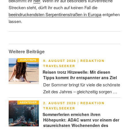
bekommt ihr
hier
. Wenn ihr auf besonders kurvenreiche
Strecken steht, dürft ihr euch auf keinen Fall die
beeindruckendsten Serpentinenstraßen in Europa
entgehen
lassen.
Weitere Beiträge
KURZTRIPS
VERÖFFENTLICHT
9. AUGUST 2026
|
REDAKTION
AM
TRAVELSEEKER
Reisen trotz Hitzewelle: Mit diesen
Tipps kommt ihr entspannter ans Ziel
Der Sommer bringt für viele die schönste
Zeit des Jahres – gleichzeitig sorgen …
ABENTEUER
VERÖFFENTLICHT
2. AUGUST 2026
|
REDAKTION
AM
TRAVELSEEKER
Sommerferien erreichen ihren
Höhepunkt: ADAC warnt vor einem der
staureichsten Wochenenden des