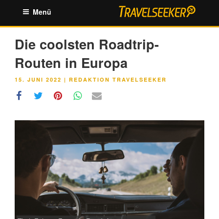
Zum
Menü
Inhalt
springen
Die coolsten Roadtrip-
Routen in Europa
VERÖFFENTLICHT
15. JUNI 2022
|
REDAKTION TRAVELSEEKER
AM