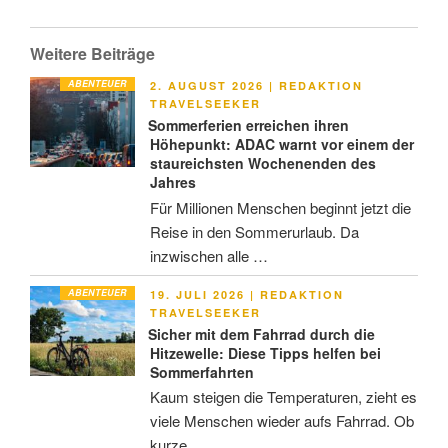
Weitere Beiträge
ABENTEUER
VERÖFFENTLICHT
2. AUGUST 2026
|
REDAKTION
AM
TRAVELSEEKER
Sommerferien erreichen ihren
Höhepunkt: ADAC warnt vor einem der
staureichsten Wochenenden des
Jahres
Für Millionen Menschen beginnt jetzt die
Reise in den Sommerurlaub. Da
inzwischen alle …
ABENTEUER
VERÖFFENTLICHT
19. JULI 2026
|
REDAKTION
AM
TRAVELSEEKER
Sicher mit dem Fahrrad durch die
Hitzewelle: Diese Tipps helfen bei
Sommerfahrten
Kaum steigen die Temperaturen, zieht es
viele Menschen wieder aufs Fahrrad. Ob
kurze …