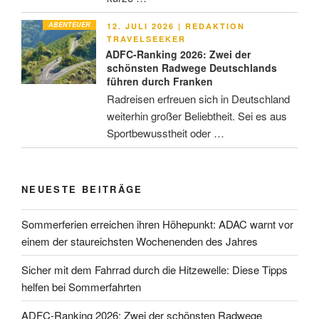
ABENTEUER
VERÖFFENTLICHT
12. JULI 2026
|
REDAKTION
AM
TRAVELSEEKER
ADFC-Ranking 2026: Zwei der
schönsten Radwege Deutschlands
führen durch Franken
Radreisen erfreuen sich in Deutschland
weiterhin großer Beliebtheit. Sei es aus
Sportbewusstheit oder …
NEUESTE BEITRÄGE
Sommerferien erreichen ihren Höhepunkt: ADAC warnt vor
einem der staureichsten Wochenenden des Jahres
Sicher mit dem Fahrrad durch die Hitzewelle: Diese Tipps
helfen bei Sommerfahrten
ADFC-Ranking 2026: Zwei der schönsten Radwege