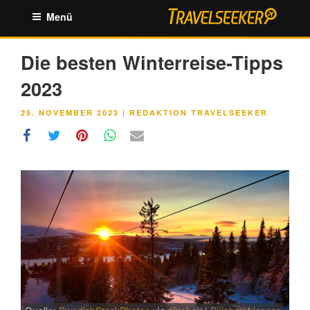
Zum
Menü
Inhalt
springen
Die besten Winterreise-Tipps
2023
VERÖFFENTLICHT
25. NOVEMBER 2023
|
REDAKTION TRAVELSEEKER
AM