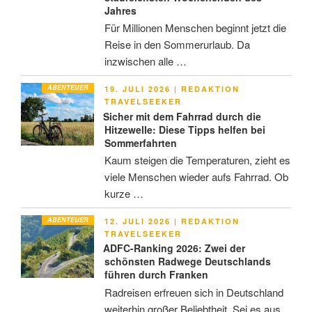
Jahres
Für Millionen Menschen beginnt jetzt die
Reise in den Sommerurlaub. Da
inzwischen alle …
ABENTEUER
VERÖFFENTLICHT
19. JULI 2026
|
REDAKTION
AM
TRAVELSEEKER
Sicher mit dem Fahrrad durch die
Hitzewelle: Diese Tipps helfen bei
Sommerfahrten
Kaum steigen die Temperaturen, zieht es
viele Menschen wieder aufs Fahrrad. Ob
kurze …
ABENTEUER
VERÖFFENTLICHT
12. JULI 2026
|
REDAKTION
AM
TRAVELSEEKER
ADFC-Ranking 2026: Zwei der
schönsten Radwege Deutschlands
führen durch Franken
Radreisen erfreuen sich in Deutschland
weiterhin großer Beliebtheit. Sei es aus