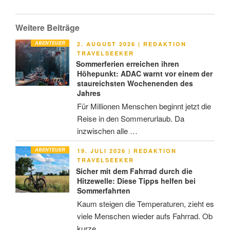
Weitere Beiträge
ABENTEUER
VERÖFFENTLICHT
2. AUGUST 2026
|
REDAKTION
AM
TRAVELSEEKER
Sommerferien erreichen ihren
Höhepunkt: ADAC warnt vor einem der
staureichsten Wochenenden des
Jahres
Für Millionen Menschen beginnt jetzt die
Reise in den Sommerurlaub. Da
inzwischen alle …
ABENTEUER
VERÖFFENTLICHT
19. JULI 2026
|
REDAKTION
AM
TRAVELSEEKER
Sicher mit dem Fahrrad durch die
Hitzewelle: Diese Tipps helfen bei
Sommerfahrten
Kaum steigen die Temperaturen, zieht es
viele Menschen wieder aufs Fahrrad. Ob
kurze …