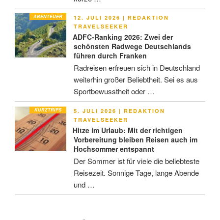
ABENTEUER
VERÖFFENTLICHT
12. JULI 2026
|
REDAKTION
AM
TRAVELSEEKER
ADFC-Ranking 2026: Zwei der
schönsten Radwege Deutschlands
führen durch Franken
Radreisen erfreuen sich in Deutschland
weiterhin großer Beliebtheit. Sei es aus
Sportbewusstheit oder …
KURZTRIPS
VERÖFFENTLICHT
5. JULI 2026
|
REDAKTION
AM
TRAVELSEEKER
Hitze im Urlaub: Mit der richtigen
Vorbereitung bleiben Reisen auch im
Hochsommer entspannt
Der Sommer ist für viele die beliebteste
Reisezeit. Sonnige Tage, lange Abende
und …