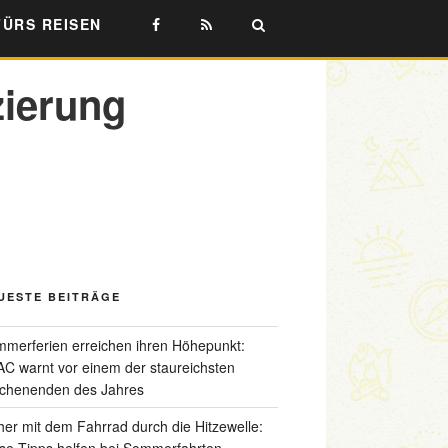
FÜRS REISEN
zierung
UESTE BEITRÄGE
merferien erreichen ihren Höhepunkt:
C warnt vor einem der staureichsten
chenenden des Jahres
her mit dem Fahrrad durch die Hitzewelle:
se Tipps helfen bei Sommerfahrten