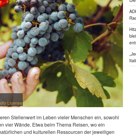
ADF
Rad
Hit
ble
ent
„Je
Ita
oto License
eren Stellenwert im Leben vieler Menschen ein, sowohl
en vier Wände. Etwa beim Thema Reisen, wo ein
atürlichen und kulturellen Ressourcen der jeweiligen