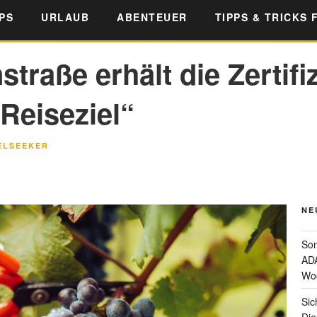
PS
URLAUB
ABENTEUER
TIPPS & TRICKS 
traße erhält die Zertifi
Reiseziel“
ELSEEKER
NE
Som
ADA
Wo
Sic
Die