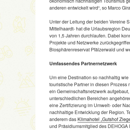
ökonomisch nachhaltigen Tourismus ge
anderen entwickelt wird“, so Marco Gi
Unter der Leitung der beiden Vereine 
Mittelhaardt- hat die Urlaubsregion De
von 1,5 Jahren durchlaufen. Dabei konn
Projekte und Netzwerke zurückgegriffe
Biosphärenreservat Pfälzerwald und wei
Umfassendes Partnernetzwerk
Um eine Destination so nachhaltig wie m
touristische Partner in diesen Prozess
ein Gemeinschaftsnetzwerk aufgebaut, 
unterschiedlichen Bereichen angehören.
eine Zertifizierung im Umwelt- oder Nac
nachhaltige Entwicklung der Region. Te
anderem das
Klimahotel „Gutshof Ziege
und Präsidiumsmitglied des DEHOGA Rh