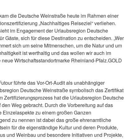
am die Deutsche Weinstraße heute im Rahmen einer
ionszertifizierung „Nachhaltiges Reiseziel“ verliehen.
g sieht im Engagement der Urlaubsregion Deutsche
r Gäste, sich für diese Destination zu entscheiden. „Wer
ümmert sich um seine Mitmenschen, um die Natur und um
ltigkeit ist werthaltig und das wollen wir auch im
re neue Wirtschaftsstandortmarke Rheinland-Pfalz.GOLD
Futour führte das Vor-Ort-Audit als unabhängiger
bsregion Deutsche Weinstraße symbolisch das Zertifikat
 dem Zertifizierungsprozess hat die Urlaubsregion Deutsche
f den Weg gebracht. Durch die Vorbereitung auf das
ele Einzelaspekte zu einem großen Ganzen
end zu nennen ist dabei das große ehrenamtliche
ein für die eigenständige Kultur und deren Produkte,
s und Weinbau und besondere Initiativen und Projekte,