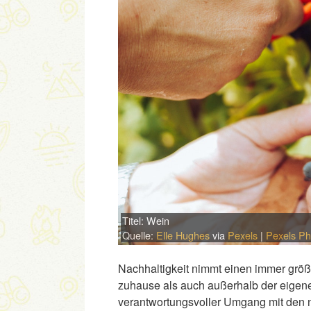
Titel: Wein
Quelle:
Elle Hughes
via
Pexels
|
Pexels Ph
Nachhaltigkeit nimmt einen immer größ
zuhause als auch außerhalb der eigen
verantwortungsvoller Umgang mit den n