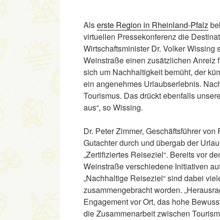
Als
erste Region in Rheinland-Pfalz
bek
virtuellen Pressekonferenz die Destinat
Wirtschaftsminister Dr. Volker Wissin
Weinstraße einen zusätzlichen Anreiz fü
sich um Nachhaltigkeit bemüht, der k
ein angenehmes Urlaubserlebnis. Nachha
Tourismus. Das drückt ebenfalls unse
aus“, so Wissing.
Dr. Peter Zimmer, Geschäftsführer von 
Gutachter durch und übergab der Urlau
„Zertifiziertes Reiseziel“. Bereits vor
Weinstraße verschiedene Initiativen au
„Nachhaltige Reiseziel“ sind dabei vi
zusammengebracht worden. „Herausrag
Engagement vor Ort, das hohe Bewussts
die Zusammenarbeit zwischen Tourismu