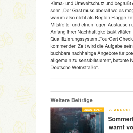
Klima- und Umweltschutz und begrüßt 
sehr. „Der Gast muss überall wo es mög
warum also nicht als Region Flagge zei
Mitstreiter und einen regen Austausch 
Anfang ihrer Nachhaltigkeitsaktivitäten
Qualifizierungssystem „TourCert Check
kommenden Zeit wird die Aufgabe sein,
buchbare nachhaltige Angebote für pot
allgemein zu sensibilisieren“, betonte 
Deutsche Weinstraße“.
Weitere Beiträge
VERÖFFENT
ABENTEUER
2. AUGUST 
AM
Sommerfe
warnt v