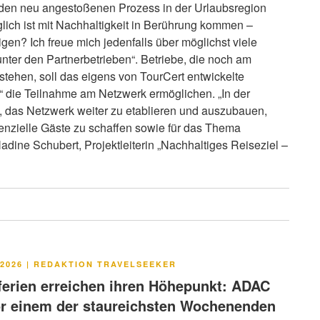
den neu angestoßenen Prozess in der Urlaubsregion
lich ist mit Nachhaltigkeit in Berührung kommen –
gen? Ich freue mich jedenfalls über möglichst viele
unter den Partnerbetrieben“. Betriebe, die noch am
 stehen, soll das eigens von TourCert entwickelte
“ die Teilnahme am Netzwerk ermöglichen. „In der
 das Netzwerk weiter zu etablieren und auszubauen,
enzielle Gäste zu schaffen sowie für das Thema
Nadine Schubert, Projektleiterin „Nachhaltiges Reiseziel –
LICHT
2026
|
REDAKTION TRAVELSEEKER
rien erreichen ihren Höhepunkt: ADAC
or einem der staureichsten Wochenenden