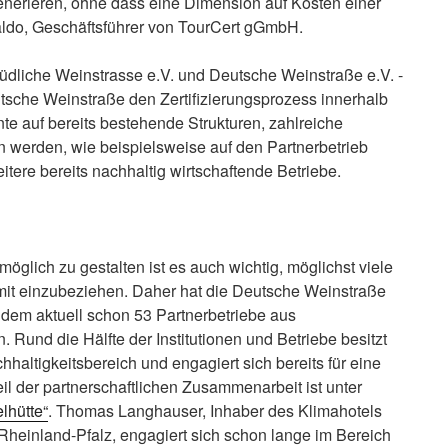
nerieren, ohne dass eine Dimension auf Kosten einer
raldo, Geschäftsführer von TourCert gGmbH.
Südliche Weinstrasse e.V. und Deutsche Weinstraße e.V. -
utsche Weinstraße den Zertifizierungsprozess innerhalb
te auf bereits bestehende Strukturen, zahlreiche
n werden, wie beispielsweise auf den Partnerbetrieb
tere bereits nachhaltig wirtschaftende Betriebe.
öglich zu gestalten ist es auch wichtig, möglichst viele
 mit einzubeziehen. Daher hat die Deutsche Weinstraße
dem aktuell schon 53 Partnerbetriebe aus
 Rund die Hälfte der Institutionen und Betriebe besitzt
hhaltigkeitsbereich und engagiert sich bereits für eine
il der partnerschaftlichen Zusammenarbeit ist unter
lhütte“
. Thomas Langhauser, Inhaber des Klimahotels
einland-Pfalz, engagiert sich schon lange im Bereich