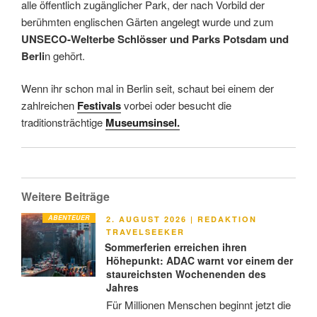
alle öffentlich zugänglicher Park, der nach Vorbild der
berühmten englischen Gärten angelegt wurde und zum
UNSECO-Welterbe Schlösser und Parks Potsdam und
Berli
n gehört.
Wenn ihr schon mal in Berlin seit, schaut bei einem der
zahlreichen
Festivals
vorbei oder besucht die
traditionsträchtige
Museumsinsel.
Weitere Beiträge
ABENTEUER
VERÖFFENTLICHT
2. AUGUST 2026
|
REDAKTION
AM
TRAVELSEEKER
Sommerferien erreichen ihren
Höhepunkt: ADAC warnt vor einem der
staureichsten Wochenenden des
Jahres
Für Millionen Menschen beginnt jetzt die