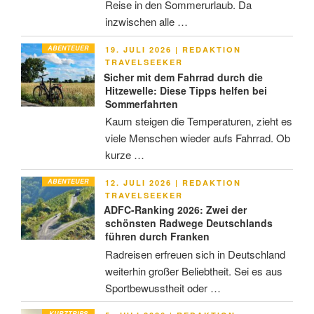
Reise in den Sommerurlaub. Da
inzwischen alle …
ABENTEUER
VERÖFFENTLICHT
19. JULI 2026
|
REDAKTION
AM
TRAVELSEEKER
Sicher mit dem Fahrrad durch die
Hitzewelle: Diese Tipps helfen bei
Sommerfahrten
Kaum steigen die Temperaturen, zieht es
viele Menschen wieder aufs Fahrrad. Ob
kurze …
ABENTEUER
VERÖFFENTLICHT
12. JULI 2026
|
REDAKTION
AM
TRAVELSEEKER
ADFC-Ranking 2026: Zwei der
schönsten Radwege Deutschlands
führen durch Franken
Radreisen erfreuen sich in Deutschland
weiterhin großer Beliebtheit. Sei es aus
Sportbewusstheit oder …
KURZTRIPS