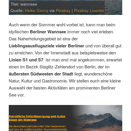
Titel: wannsee
Quelle:
Heike Georg
via
Pixabay
|
Pixabay License
Auch wenn der Sommer wohl vorbei ist, kann man beim
idyllischen
Berliner Wannsee
immer noch viel erleben.
Das Naherholungsgebiet ist eins der
Lieblingsausflugsziele vieler Berliner
und von überall gut
zu erreichen. Von der Innenstadt aus beispielsweise den
Linien S1 und S7
. Ist man erst mal angekommen, erwartet
einen im Bezirk Steglitz-Zehlendorf von Berlin, der im
äußersten Südwesten der Stadt
liegt, wunderschöne
Natur, Kultur und Gastronomie. Wir stellen euch eine kleine
Auswahl der besten Aktivitäten am prominenten Berliner
See vor.
Link
Embed