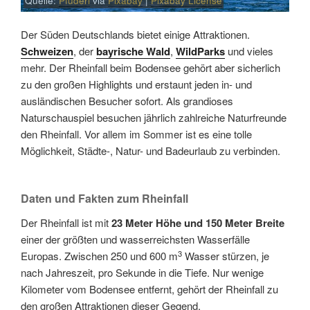
Quelle:
Pfüderi
via
Pixabay
|
Pixabay License
Der Süden Deutschlands bietet einige Attraktionen.
Schweizen
, der
bayrische Wald
,
WildParks
und vieles
mehr. Der Rheinfall beim Bodensee gehört aber sicherlich
zu den großen Highlights und erstaunt jeden in- und
ausländischen Besucher sofort. Als grandioses
Naturschauspiel besuchen jährlich zahlreiche Naturfreunde
den Rheinfall. Vor allem im Sommer ist es eine tolle
Möglichkeit, Städte-, Natur- und Badeurlaub zu verbinden.
Daten und Fakten zum Rheinfall
Der Rheinfall ist mit
23 Meter Höhe und 150 Meter Breite
einer der größten und wasserreichsten Wasserfälle
3
Europas. Zwischen 250 und 600 m
Wasser stürzen, je
nach Jahreszeit, pro Sekunde in die Tiefe. Nur wenige
Kilometer vom Bodensee entfernt, gehört der Rheinfall zu
den großen Attraktionen dieser Gegend.