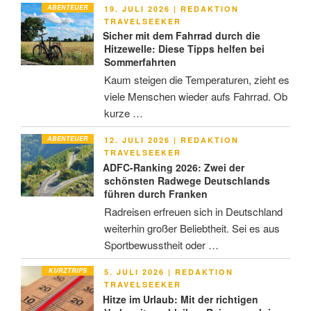
ABENTEUER
VERÖFFENTLICHT
19. JULI 2026
|
REDAKTION
AM
TRAVELSEEKER
Sicher mit dem Fahrrad durch die
Hitzewelle: Diese Tipps helfen bei
Sommerfahrten
Kaum steigen die Temperaturen, zieht es
viele Menschen wieder aufs Fahrrad. Ob
kurze …
ABENTEUER
VERÖFFENTLICHT
12. JULI 2026
|
REDAKTION
AM
TRAVELSEEKER
ADFC-Ranking 2026: Zwei der
schönsten Radwege Deutschlands
führen durch Franken
Radreisen erfreuen sich in Deutschland
weiterhin großer Beliebtheit. Sei es aus
Sportbewusstheit oder …
KURZTRIPS
VERÖFFENTLICHT
5. JULI 2026
|
REDAKTION
AM
TRAVELSEEKER
Hitze im Urlaub: Mit der richtigen