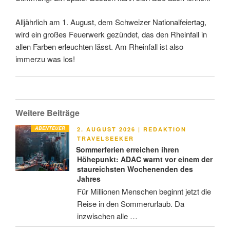
Alljährlich am 1. August, dem Schweizer Nationalfeiertag,
wird ein großes Feuerwerk gezündet, das den Rheinfall in
allen Farben erleuchten lässt. Am Rheinfall ist also
immerzu was los!
Weitere Beiträge
ABENTEUER
VERÖFFENTLICHT
2. AUGUST 2026
|
REDAKTION
AM
TRAVELSEEKER
Sommerferien erreichen ihren
Höhepunkt: ADAC warnt vor einem der
staureichsten Wochenenden des
Jahres
Für Millionen Menschen beginnt jetzt die
Reise in den Sommerurlaub. Da
inzwischen alle …