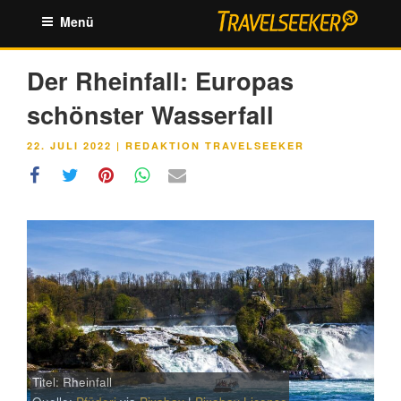
Zum
Menü
Inhalt
springen
Der Rheinfall: Europas
schönster Wasserfall
VERÖFFENTLICHT
22. JULI 2022
|
REDAKTION TRAVELSEEKER
AM
Titel: Rheinfall