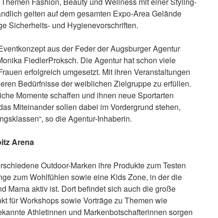
 Themen Fashion, Beauty und Wellness mit einer Styling-
ändlich gelten auf dem gesamten Expo-Area Gelände
e Sicherheits- und Hygienevorschriften.
Eventkonzept aus der Feder der Augsburger Agentur
Monika FiedlerProksch. Die Agentur hat schon viele
auen erfolgreich umgesetzt. Mit ihren Veranstaltungen
deren Bedürfnisse der weiblichen Zielgruppe zu erfüllen.
liche Momente schaffen und ihnen neue Sportarten
das Miteinander sollen dabei im Vordergrund stehen,
ungsklassen“, so die Agentur-Inhaberin.
pitz Arena
verschiedene Outdoor-Marken ihre Produkte zum Testen
unge zum Wohlfühlen sowie eine Kids Zone, in der die
d Mama aktiv ist. Dort befindet sich auch die große
nkt für Workshops sowie Vorträge zu Themen wie
Bekannte Athletinnen und Markenbotschafterinnen sorgen