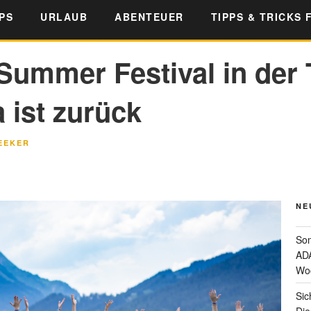
PS
URLAUB
ABENTEUER
TIPPS & TRICKS 
ummer Festival in der T
 ist zurück
EEKER
NE
Som
ADA
Wo
Sic
Die