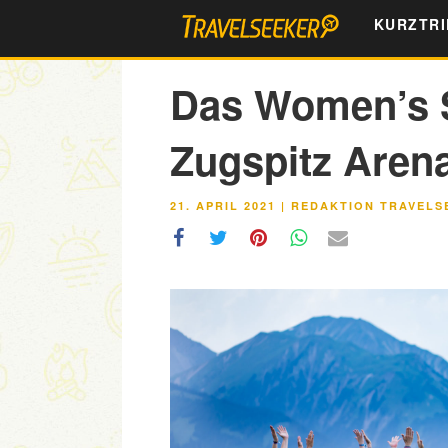
Zum
KURZTRI
Inhalt
springen
Das Women’s S
Zugspitz Arena
VERÖFFENTLICHT
21. APRIL 2021
|
REDAKTION TRAVELS
AM