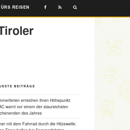
FÜRS REISEN
iroler
UESTE BEITRÄGE
merferien erreichen ihren Höhepunkt:
C warnt vor einem der staureichsten
chenenden des Jahres
her mit dem Fahrrad durch die Hitzewelle:
se Tipps helfen bei Sommerfahrten