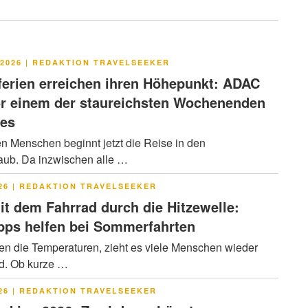
LICHT
2026
|
REDAKTION TRAVELSEEKER
rien erreichen ihren Höhepunkt: ADAC
or einem der staureichsten Wochenenden
res
en Menschen beginnt jetzt die Reise in den
ub. Da inzwischen alle …
LICHT
26
|
REDAKTION TRAVELSEEKER
it dem Fahrrad durch die Hitzewelle:
pps helfen bei Sommerfahrten
en die Temperaturen, zieht es viele Menschen wieder
ad. Ob kurze …
LICHT
26
|
REDAKTION TRAVELSEEKER