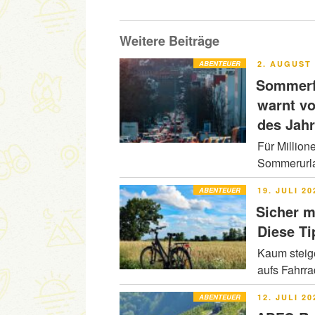
Weitere Beiträge
VERÖFFENT
ABENTEUER
2. AUGUST 
AM
Sommerfe
warnt v
des Jah
Für Million
Sommerurla
VERÖFFENT
ABENTEUER
19. JULI 20
AM
Sicher m
Diese Ti
Kaum steig
aufs Fahrr
VERÖFFENT
ABENTEUER
12. JULI 20
AM