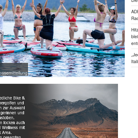
ADF
Rad
Hit
ble
ent
„Je
Ita
essemitteilung