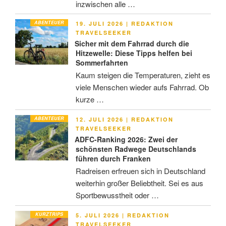
inzwischen alle …
ABENTEUER
VERÖFFENTLICHT
19. JULI 2026
|
REDAKTION
AM
TRAVELSEEKER
Sicher mit dem Fahrrad durch die
Hitzewelle: Diese Tipps helfen bei
Sommerfahrten
Kaum steigen die Temperaturen, zieht es
viele Menschen wieder aufs Fahrrad. Ob
kurze …
ABENTEUER
VERÖFFENTLICHT
12. JULI 2026
|
REDAKTION
AM
TRAVELSEEKER
ADFC-Ranking 2026: Zwei der
schönsten Radwege Deutschlands
führen durch Franken
Radreisen erfreuen sich in Deutschland
weiterhin großer Beliebtheit. Sei es aus
Sportbewusstheit oder …
KURZTRIPS
VERÖFFENTLICHT
5. JULI 2026
|
REDAKTION
AM
TRAVELSEEKER