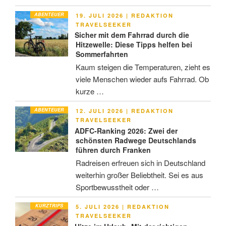
ABENTEUER
VERÖFFENTLICHT
19. JULI 2026
|
REDAKTION
AM
TRAVELSEEKER
Sicher mit dem Fahrrad durch die
Hitzewelle: Diese Tipps helfen bei
Sommerfahrten
Kaum steigen die Temperaturen, zieht es
viele Menschen wieder aufs Fahrrad. Ob
kurze …
ABENTEUER
VERÖFFENTLICHT
12. JULI 2026
|
REDAKTION
AM
TRAVELSEEKER
ADFC-Ranking 2026: Zwei der
schönsten Radwege Deutschlands
führen durch Franken
Radreisen erfreuen sich in Deutschland
weiterhin großer Beliebtheit. Sei es aus
Sportbewusstheit oder …
KURZTRIPS
VERÖFFENTLICHT
5. JULI 2026
|
REDAKTION
AM
TRAVELSEEKER