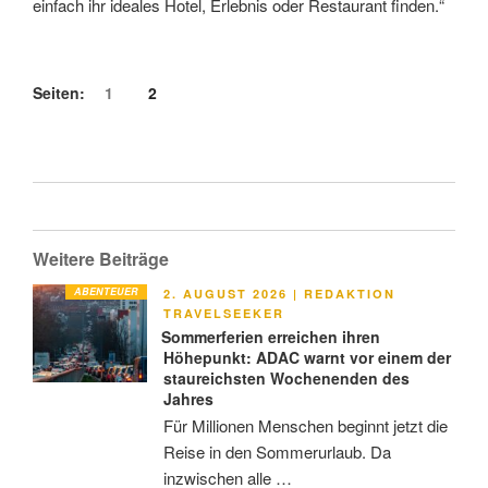
einfach ihr ideales Hotel, Erlebnis oder Restaurant finden.“
Seiten:
1
2
Weitere Beiträge
ABENTEUER
VERÖFFENTLICHT
2. AUGUST 2026
|
REDAKTION
AM
TRAVELSEEKER
Sommerferien erreichen ihren
Höhepunkt: ADAC warnt vor einem der
staureichsten Wochenenden des
Jahres
Für Millionen Menschen beginnt jetzt die
Reise in den Sommerurlaub. Da
inzwischen alle …