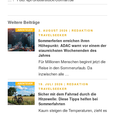
Weitere Beiträge
ABENTEUER
VERÖFFENTLICHT
2. AUGUST 2026
|
REDAKTION
AM
TRAVELSEEKER
Sommerferien erreichen ihren
Höhepunkt: ADAC warnt vor einem der
staureichsten Wochenenden des
Jahres
Für Millionen Menschen beginnt jetzt die
Reise in den Sommerurlaub. Da
inzwischen alle …
ABENTEUER
VERÖFFENTLICHT
19. JULI 2026
|
REDAKTION
AM
TRAVELSEEKER
Sicher mit dem Fahrrad durch die
Hitzewelle: Diese Tipps helfen bei
Sommerfahrten
Kaum steigen die Temperaturen, zieht es