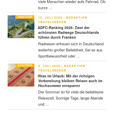
viele Menschen wieder aufs Fahrrad. Ob
kurze …
ABENTEUER
VERÖFFENTLICHT
12. JULI 2026
|
REDAKTION
AM
TRAVELSEEKER
ADFC-Ranking 2026: Zwei der
schönsten Radwege Deutschlands
führen durch Franken
Radreisen erfreuen sich in Deutschland
weiterhin großer Beliebtheit. Sei es aus
Sportbewusstheit oder …
KURZTRIPS
VERÖFFENTLICHT
5. JULI 2026
|
REDAKTION
AM
TRAVELSEEKER
Hitze im Urlaub: Mit der richtigen
Vorbereitung bleiben Reisen auch im
Hochsommer entspannt
Der Sommer ist für viele die beliebteste
Reisezeit. Sonnige Tage, lange Abende
und …