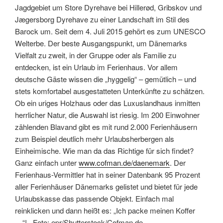
Jagdgebiet um Store Dyrehave bei Hillerød, Gribskov und
Jægersborg Dyrehave zu einer Landschaft im Stil des
Barock um. Seit dem 4. Juli 2015 gehört es zum UNESCO
Welterbe. Der beste Ausgangspunkt, um Dänemarks
Vielfalt zu zweit, in der Gruppe oder als Familie zu
entdecken, ist ein Urlaub im Ferienhaus. Vor allem
deutsche Gäste wissen die „hyggelig“ – gemütlich – und
stets komfortabel ausgestatteten Unterkünfte zu schätzen.
Ob ein uriges Holzhaus oder das Luxuslandhaus inmitten
herrlicher Natur, die Auswahl ist riesig. Im 200 Einwohner
zählenden Blavand gibt es mit rund 2.000 Ferienhäusern
zum Beispiel deutlich mehr Urlaubsherbergen als
Einheimische. Wie man da das Richtige für sich findet?
Ganz einfach unter
www.cofman.de/daenemark
. Der
Ferienhaus-Vermittler hat in seiner Datenbank 95 Prozent
aller Ferienhäuser Dänemarks gelistet und bietet für jede
Urlaubskasse das passende Objekt. Einfach mal
reinklicken und dann heißt es: „Ich packe meinen Koffer
…“! Foto: epr/Shutterstock/Cofman.de