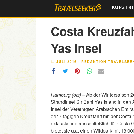
Zum
KURZTRI
Inhalt
springen
Costa Kreuzfah
Yas Insel
VERÖFFENTLICHT
4. JULI 2016
|
REDAKTION TRAVELSEE
AM
Hamburg (ots)
– Ab der Wintersaison 2
Strandinsel Sir Bani Yas Island in den
Insel der Vereinigten Arabischen Emir
der 7-tägigen Kreuzfahrt mit der Costa
exklusiv und ausschließlich für Costa
bietet sie u.a. einen Wildpark mit 13.