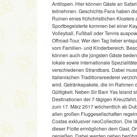
Antilopen. Hier können Gäste an Safaris
teilnehmen. Geschichts-Fans haben die
Ruinen eines frühchristlichen Klosters
Sportbegeisterte kommen bei einer Kay
Volleyball, Fußball oder Tennis auspow
Offroad-Tour. Wer den Tag lieber entspa
vom Familien- und Kinderbereich. Beso
können auch die jüngsten Gäste bedenk
lokale sowie internationale Spezialität
verschiedenen Strandbars. Dabei muss 
italienischen Traditionsreederei verzich
wird. Getränkepakete, die im Rahmen de
Gültigkeit. Neben Sir Bani Yas Island
Destinationen der 7-tägigen Kreuzfahr
zum 17. März 2017 wöchentlich ab Duba
allen großen Fluggesellschaften regel
Costas exklusiver neoCollection. Die l
dieser Flotte ermöglichen dem Gast, O
genießen. Dabei werden neben berühm