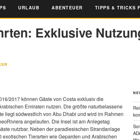
PS
URLAUB
ABENTEUER
TIPPS & TRICKS 
rten: Exklusive Nutzung
KER
NE
016/2017 können Gäste von Costa exklusiv die
 Arabischen Emiraten nutzen. Die größte naturbelassene
Rei
ate liegt südwestlich von Abu Dhabi und wird im Rahmen
kom
 neoRiviera angelaufen.
Die Insel ist am Anlegetag
Som
 Gäste nutzbar. Neben der paradiesischen Strandanlage
ADA
000 exotischen Tierarten wie Geparden und Arabischen
Wo