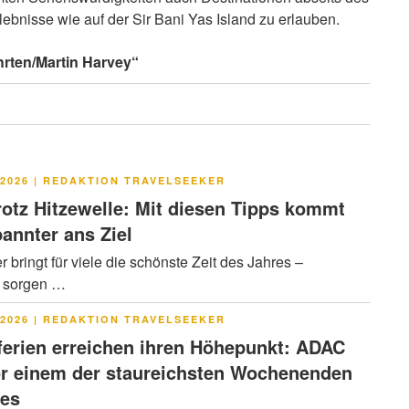
ebnisse wie auf der Sir Bani Yas Island zu erlauben.
rten/Martin Harvey“
LICHT
2026
|
REDAKTION TRAVELSEEKER
rotz Hitzewelle: Mit diesen Tipps kommt
pannter ans Ziel
bringt für viele die schönste Zeit des Jahres –
g sorgen …
LICHT
2026
|
REDAKTION TRAVELSEEKER
rien erreichen ihren Höhepunkt: ADAC
or einem der staureichsten Wochenenden
res