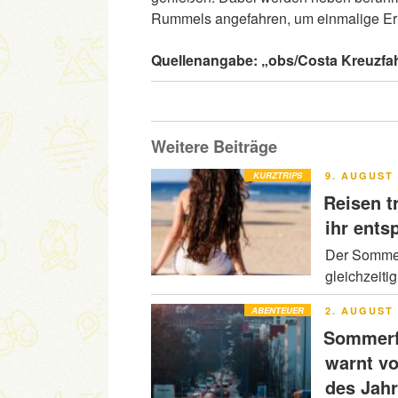
Rummels angefahren, um einmalige Erl
Quellenangabe: „obs/Costa Kreuzfah
Weitere Beiträge
VERÖFFENT
KURZTRIPS
9. AUGUST 
AM
Reisen t
ihr ents
Der Sommer 
gleichzeiti
VERÖFFENT
ABENTEUER
2. AUGUST 
AM
Sommerfe
warnt v
des Jah