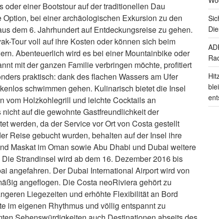
 oder einer Bootstour auf der traditionellen Dau
 Option, bei einer archäologischen Exkursion zu den
Sic
 aus dem 6. Jahrhundert auf Entdeckungsreise zu gehen.
Die
ak-Tour voll auf ihre Kosten oder können sich beim
ADF
ern. Abenteuerlich wird es bei einer Mountainbike oder
Rad
nnt mit der ganzen Familie verbringen möchte, profitiert
nders praktisch: dank des flachen Wassers am Ufer
Hit
ble
enlos schwimmen gehen. Kulinarisch bietet die Insel
ent
en vom Holzkohlegrill und leichte Cocktails an
nicht auf die gewohnte Gastfreundlichkeit der
tet werden, da der Service vor Ort von Costa gestellt
r Reise gebucht wurden, behalten auf der Insel ihre
 sind Maskat im Oman sowie Abu Dhabi und Dubai weitere
t. Die Strandinsel wird ab dem 16. Dezember 2016 bis
i angefahren. Der Dubai International Airport wird von
mäßig angeflogen. Die Costa neoRiviera gehört zu
ängeren Liegezeiten und erhöhte Flexibilität an Bord
rte im eigenen Rhythmus und völlig entspannt zu
ten Sehenswürdigkeiten auch Destinationen abseits des