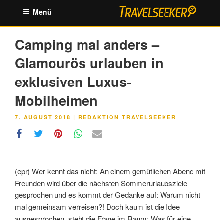
Zum
Menü
Inhalt
springen
Camping mal anders –
Glamourös urlauben in
exklusiven Luxus-
Mobilheimen
VERÖFFENTLICHT
7. AUGUST 2018
|
REDAKTION TRAVELSEEKER
AM
(epr) Wer kennt das nicht: An einem gemütlichen Abend mit
Freunden wird über die nächsten Sommerurlaubsziele
gesprochen und es kommt der Gedanke auf: Warum nicht
mal gemeinsam verreisen?! Doch kaum ist die Idee
ausgesprochen, steht die Frage im Raum: Was für eine