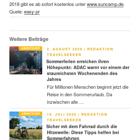
2018 gibt es ab sofort kostenlos unter
www.suncamp.de
.
Quele:
easy-pr
Weitere Beiträge
ABENTEUER
VERÖFFENTLICHT
2. AUGUST 2026
|
REDAKTION
AM
TRAVELSEEKER
Sommerferien erreichen ihren
Höhepunkt: ADAC warnt vor einem der
staureichsten Wochenenden des
Jahres
Für Millionen Menschen beginnt jetzt die
Reise in den Sommerurlaub. Da
inzwischen alle …
ABENTEUER
VERÖFFENTLICHT
19. JULI 2026
|
REDAKTION
AM
TRAVELSEEKER
Sicher mit dem Fahrrad durch die
Hitzewelle: Diese Tipps helfen bei
Sommerfahrten