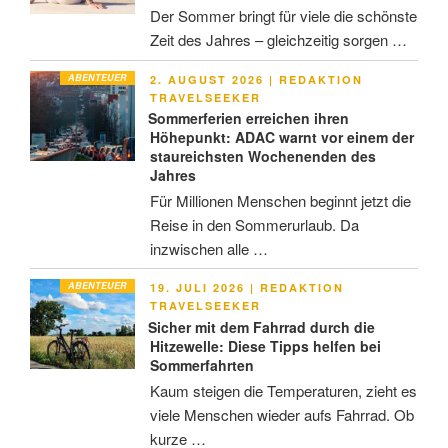
Der Sommer bringt für viele die schönste
Zeit des Jahres – gleichzeitig sorgen …
ABENTEUER
VERÖFFENTLICHT
2. AUGUST 2026
|
REDAKTION
AM
TRAVELSEEKER
Sommerferien erreichen ihren
Höhepunkt: ADAC warnt vor einem der
staureichsten Wochenenden des
Jahres
Für Millionen Menschen beginnt jetzt die
Reise in den Sommerurlaub. Da
inzwischen alle …
ABENTEUER
VERÖFFENTLICHT
19. JULI 2026
|
REDAKTION
AM
TRAVELSEEKER
Sicher mit dem Fahrrad durch die
Hitzewelle: Diese Tipps helfen bei
Sommerfahrten
Kaum steigen die Temperaturen, zieht es
viele Menschen wieder aufs Fahrrad. Ob
kurze …