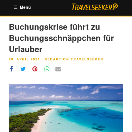
Zum
Menü
Inhalt
springen
Buchungskrise führt zu
Buchungsschnäppchen für
Urlauber
VERÖFFENTLICHT
20. APRIL 2021
|
REDAKTION TRAVELSEEKER
AM