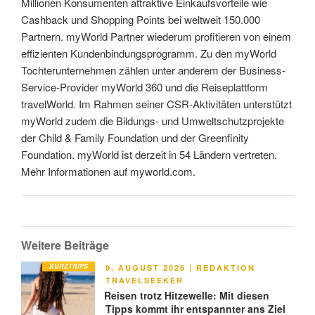
Millionen Konsumenten attraktive Einkaufsvorteile wie
Cashback und Shopping Points bei weltweit 150.000
Partnern. myWorld Partner wiederum profitieren von einem
effizienten Kundenbindungsprogramm. Zu den myWorld
Tochterunternehmen zählen unter anderem der Business-
Service-Provider myWorld 360 und die Reiseplattform
travelWorld. Im Rahmen seiner CSR-Aktivitäten unterstützt
myWorld zudem die Bildungs- und Umweltschutzprojekte
der Child & Family Foundation und der Greenfinity
Foundation. myWorld ist derzeit in 54 Ländern vertreten.
Mehr Informationen auf myworld.com.
Weitere Beiträge
KURZTRIPS
VERÖFFENTLICHT
9. AUGUST 2026
|
REDAKTION
AM
TRAVELSEEKER
Reisen trotz Hitzewelle: Mit diesen
Tipps kommt ihr entspannter ans Ziel