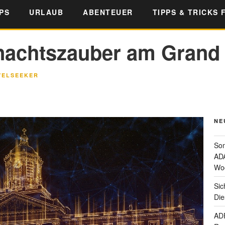
PS
URLAUB
ABENTEUER
TIPPS & TRICKS 
nachtszauber am Grand
VELSEEKER
NE
Som
ADA
Wo
Sic
Die
ADF