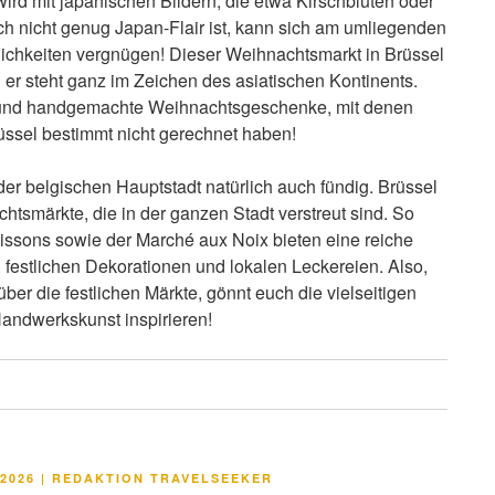
wird mit japanischen Bildern, die etwa Kirschblüten oder
ch nicht genug Japan-Flair ist, kann sich am umliegenden
ichkeiten vergnügen! Dieser Weihnachtsmarkt in Brüssel
 er steht ganz im Zeichen des asiatischen Kontinents.
elle und handgemachte Weihnachtsgeschenke, mit denen
üssel bestimmt nicht gerechnet haben!
der belgischen Hauptstadt natürlich auch fündig. Brüssel
achtsmärkte, die in der ganzen Stadt verstreut sind. So
issons sowie der Marché aux Noix bieten eine reiche
festlichen Dekorationen und lokalen Leckereien. Also,
über die festlichen Märkte, gönnt euch die vielseitigen
Handwerkskunst inspirieren!
LICHT
2026
|
REDAKTION TRAVELSEEKER