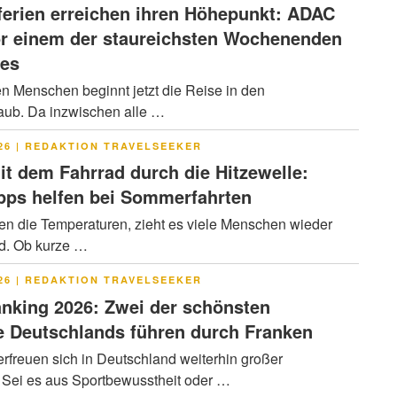
rien erreichen ihren Höhepunkt: ADAC
or einem der staureichsten Wochenenden
res
en Menschen beginnt jetzt die Reise in den
ub. Da inzwischen alle …
LICHT
26
|
REDAKTION TRAVELSEEKER
it dem Fahrrad durch die Hitzewelle:
pps helfen bei Sommerfahrten
en die Temperaturen, zieht es viele Menschen wieder
ad. Ob kurze …
LICHT
26
|
REDAKTION TRAVELSEEKER
nking 2026: Zwei der schönsten
 Deutschlands führen durch Franken
rfreuen sich in Deutschland weiterhin großer
. Sei es aus Sportbewusstheit oder …