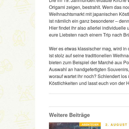
Die im 19. Jahrhundert erbaute Kirche 
Origami zeigen, bestrahlt. Wem das no
Weihnachtsmarkt mit japanischen Köstl
ist nämlich ein ganz besonderer – denn
Hier findet ihr also allerlei individu
eure Liebsten nach einem Trip nach Br
Wer es etwas klassischer mag, wird in 
ist stolz auf seine traditionellen Weihn
bieten zum Beispiel der Marché aux Po
Auswahl an handgefertigten Souvenirs, 
worauf wartet ihr noch? Schlendert los 
Köstlichkeiten und lasst euch von der 
Weitere Beiträge
VERÖFFENT
ABENTEUER
2. AUGUST 
AM