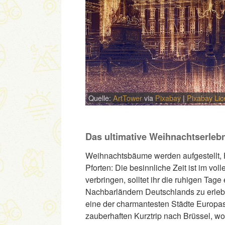
Quelle:
ArtTower
via
Pixabay
|
Pixabay Li
Das ultimative Weihnachtserleb
Weihnachtsbäume werden aufgestellt, H
Pforten: Die besinnliche Zeit ist im vo
verbringen, solltet ihr die ruhigen Ta
Nachbarländern Deutschlands zu erlebe
eine der charmantesten Städte Europas?
zauberhaften Kurztrip nach Brüssel, wo 