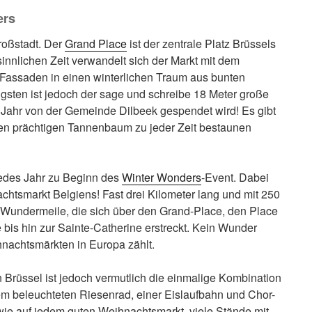
ers
roßstadt. Der
Grand Place
ist der zentrale Platz Brüssels
sinnlichen Zeit verwandelt sich der Markt mit dem
Fassaden in einen winterlichen Traum aus bunten
igsten ist jedoch der sage und schreibe 18 Meter große
Jahr von der Gemeinde Dilbeek gespendet wird! Es gibt
den prächtigen Tannenbaum zu jeder Zeit bestaunen
edes Jahr zu Beginn des
Winter Wonders
-Event. Dabei
htsmarkt Belgiens! Fast drei Kilometer lang und mit 250
he Wundermeile, die sich über den Grand-Place, den Place
bis hin zur Sainte-Catherine erstreckt. Kein Wunder
hnachtsmärkten in Europa zählt.
rüssel ist jedoch vermutlich die einmalige Kombination
em beleuchteten Riesenrad, einer Eislaufbahn und Chor-
, wie auf jedem guten Weihnachtsmarkt, viele Stände mit