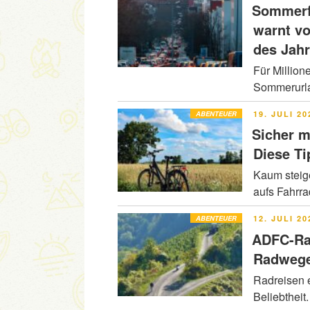
Sommerfe
warnt v
des Jah
Für Million
Sommerurla
VERÖFFENT
ABENTEUER
19. JULI 20
AM
Sicher m
Diese Ti
Kaum steig
aufs Fahrr
VERÖFFENT
ABENTEUER
12. JULI 20
AM
ADFC-Ra
Radwege
Radreisen e
Beliebtheit