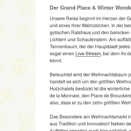
Der Grand Place & Winter Wond
Unsere Reise beginnt im Herzen der G
und eines ihrer Wahrzeichen. In der be
gotischen Ratshaus und den barocken 
Lichtern und Schaufenstern. Am auffäll
Tannenbaum, der der Hauptstadt jedes 
sogar einen
Live-Stream
, bei dem ihr 
könnt.
Beleuchtet wird der Weihnachtsbaum j
handelt es sich um den größten Weihnac
Holzchalets bestückt ist die winterlic
de la Monnaie, den Place de Brouckère 
also, dass er zu den zehn größten Wei
Das Besondere am Weihnachtsmarkt in B
aus Tradition und Innovation! Neben d
Auftritten erwarten euch hier natürlich