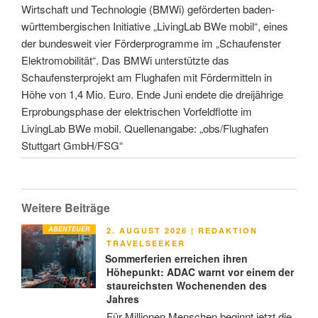
Wirtschaft und Technologie (BMWi) geförderten baden-
württembergischen Initiative „LivingLab BWe mobil“, eines
der bundesweit vier Förderprogramme im „Schaufenster
Elektromobilität“. Das BMWi unterstützte das
Schaufensterprojekt am Flughafen mit Fördermitteln in
Höhe von 1,4 Mio. Euro. Ende Juni endete die dreijährige
Erprobungsphase der elektrischen Vorfeldflotte im
LivingLab BWe mobil. Quellenangabe: „obs/Flughafen
Stuttgart GmbH/FSG“
Weitere Beiträge
ABENTEUER
VERÖFFENTLICHT
2. AUGUST 2026
|
REDAKTION
AM
TRAVELSEEKER
Sommerferien erreichen ihren
Höhepunkt: ADAC warnt vor einem der
staureichsten Wochenenden des
Jahres
Für Millionen Menschen beginnt jetzt die