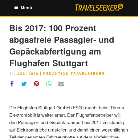
Zum
Menü
Inhalt
springen
Bis 2017: 100 Prozent
abgasfreie Passagier- und
Gepäckabfertigung am
Flughafen Stuttgart
VERÖFFENTLICHT
14. JULI 2016
|
REDAKTION TRAVELSEEKER
AM
Die Flughafen Stuttgart GmbH (FSG) macht beim Thema
Elektromobilität weiter ernst. Der Flughafenbetreiber will
den Passagier- und Gepäcktransport bis 2017 vollständig
auf Elektroantriebe umstellen und damit einen wesentlichen
Teil der gesamten Fahrzeugflotte auf dem Vorfeld ohne