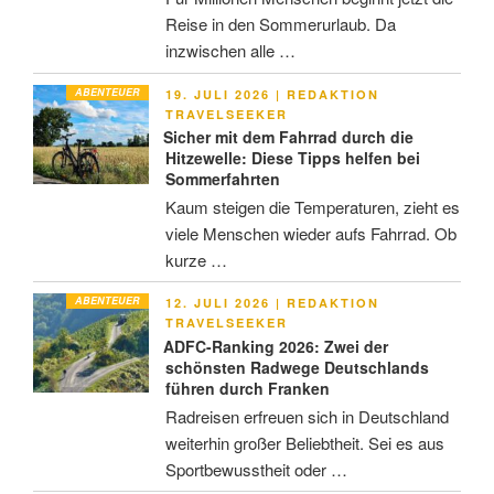
Reise in den Sommerurlaub. Da
inzwischen alle …
ABENTEUER
VERÖFFENTLICHT
19. JULI 2026
|
REDAKTION
AM
TRAVELSEEKER
Sicher mit dem Fahrrad durch die
Hitzewelle: Diese Tipps helfen bei
Sommerfahrten
Kaum steigen die Temperaturen, zieht es
viele Menschen wieder aufs Fahrrad. Ob
kurze …
ABENTEUER
VERÖFFENTLICHT
12. JULI 2026
|
REDAKTION
AM
TRAVELSEEKER
ADFC-Ranking 2026: Zwei der
schönsten Radwege Deutschlands
führen durch Franken
Radreisen erfreuen sich in Deutschland
weiterhin großer Beliebtheit. Sei es aus
Sportbewusstheit oder …