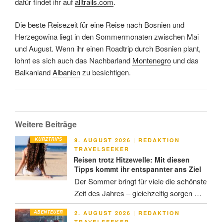
dafür findet ihr auf
alltrails.com
.
Die beste Reisezeit für eine Reise nach Bosnien und
Herzegowina liegt in den Sommermonaten zwischen Mai
und August. Wenn ihr einen Roadtrip durch Bosnien plant,
lohnt es sich auch das Nachbarland
Montenegro
und das
Balkanland
Albanien
zu besichtigen.
Weitere Beiträge
KURZTRIPS
VERÖFFENTLICHT
9. AUGUST 2026
|
REDAKTION
AM
TRAVELSEEKER
Reisen trotz Hitzewelle: Mit diesen
Tipps kommt ihr entspannter ans Ziel
Der Sommer bringt für viele die schönste
Zeit des Jahres – gleichzeitig sorgen …
ABENTEUER
VERÖFFENTLICHT
2. AUGUST 2026
|
REDAKTION
AM
TRAVELSEEKER