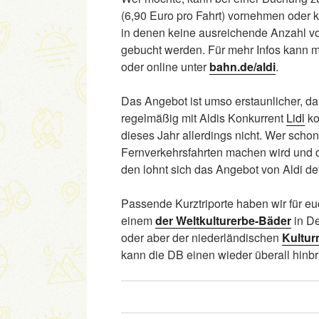
(6,90 Euro pro Fahrt) vornehmen oder ko
in denen keine ausreichende Anzahl von
gebucht werden. Für mehr Infos kann m
oder online unter
bahn.de/aldi
.
Das Angebot ist umso erstaunlicher, d
regelmäßig mit Aldis Konkurrent
Lidl
ko
dieses Jahr allerdings nicht. Wer scho
Fernverkehrsfahrten machen wird und da
den lohnt sich das Angebot von Aldi defi
Passende Kurztriporte haben wir für eu
einem
der Weltkulturerbe-Bäder
in D
oder aber der niederländischen
Kultur
kann die DB einen wieder überall hinbr