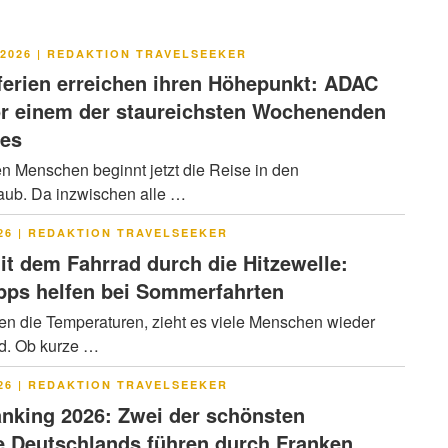
LICHT
2026
|
REDAKTION TRAVELSEEKER
rien erreichen ihren Höhepunkt: ADAC
or einem der staureichsten Wochenenden
res
en Menschen beginnt jetzt die Reise in den
ub. Da inzwischen alle …
LICHT
26
|
REDAKTION TRAVELSEEKER
it dem Fahrrad durch die Hitzewelle:
pps helfen bei Sommerfahrten
en die Temperaturen, zieht es viele Menschen wieder
ad. Ob kurze …
LICHT
26
|
REDAKTION TRAVELSEEKER
nking 2026: Zwei der schönsten
 Deutschlands führen durch Franken