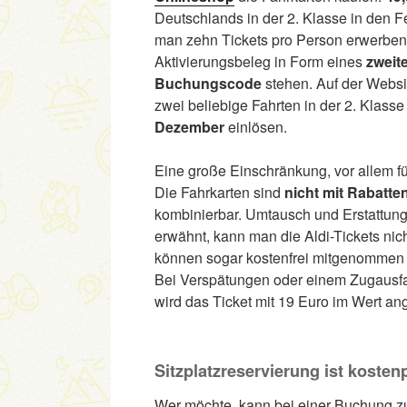
Deutschlands in der 2. Klasse in den
man zehn Tickets pro Person erwerben
Aktivierungsbeleg in Form eines
zweit
Buchungscode
stehen. Auf der Webs
zwei beliebige Fahrten in der 2. Klass
Dezember
einlösen.
Eine große Einschränkung, vor allem f
Die Fahrkarten sind
nicht mit Rabatt
kombinierbar. Umtausch und Erstattung
erwähnt, kann man die Aldi-Tickets nich
können sogar kostenfrei mitgenommen
Bei Verspätungen oder einem Zugausfall
wird das Ticket mit 19 Euro im Wert ang
Sitzplatzreservierung ist kostenp
Wer möchte, kann bei einer Buchung z