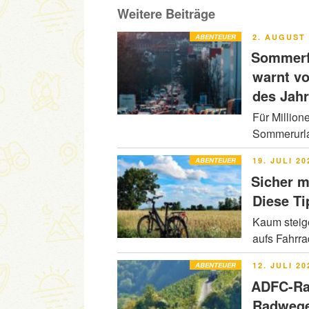
Weitere Beiträge
VERÖFFENT
ABENTEUER
2. AUGUST 
AM
Sommerfe
warnt v
des Jah
Für Million
Sommerurla
VERÖFFENT
ABENTEUER
19. JULI 20
AM
Sicher m
Diese Ti
Kaum steig
aufs Fahrr
VERÖFFENT
ABENTEUER
12. JULI 20
AM
ADFC-Ra
Radwege