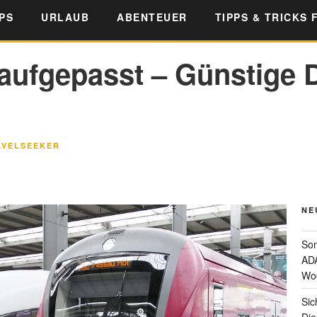
PS
URLAUB
ABENTEUER
TIPPS & TRICKS 
aufgepasst – Günstige D
AVELSEEKER
NE
Som
ADA
Wo
Sic
Die