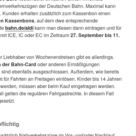
 Fernverkehrszügen der Deutschen Bahn. Maximal kann
. Kunden erhalten zusätzlich zum Kassenbon einen
en Kassenbons
, auf dem dwe entsprechende
ite
bahn.de/aldi
kann man diesen dann eintragen und für
e mit ICE, IC oder EC im Zeitraum
27. September bis 11.
ür Liebhaber von Wochenendreisen gibt es allerdings.
en der Bahn-Card
oder anderen Ermäßigungen
 sind ebenfalls ausgeschlossen. Außerdem, wie bereits
t für Fahrten an Freitagen einlösen. Kinder bis 14 Jahren
 werden, müssen aber beim Kauf eingetragen werden.
 gelten die regulären Fahrgastrechte. In diesem Fall
esetzt.
flichtig
usätzlich Nahverkehrszüge im Vor- und/oder Nachlauf