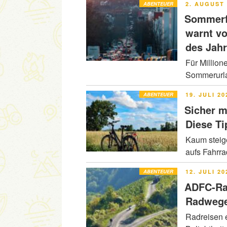
VERÖFFENT
ABENTEUER
2. AUGUST 
AM
Sommerfe
warnt v
des Jah
Für Million
Sommerurla
VERÖFFENT
ABENTEUER
19. JULI 20
AM
Sicher m
Diese Ti
Kaum steig
aufs Fahrr
VERÖFFENT
ABENTEUER
12. JULI 20
AM
ADFC-Ra
Radwege
Radreisen e