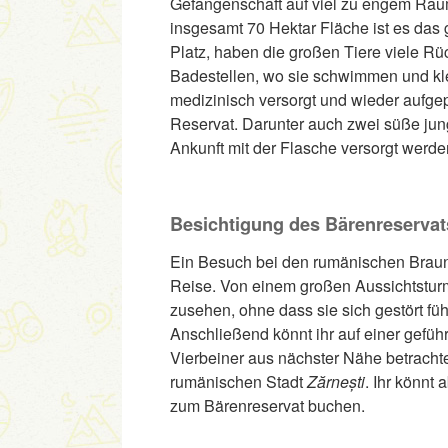
Gefangenschaft auf viel zu engem Raum
insgesamt 70 Hektar Fläche ist es da
Platz, haben die großen Tiere viele R
Badestellen, wo sie schwimmen und kl
medizinisch versorgt und wieder aufge
Reservat. Darunter auch zwei süße jun
Ankunft mit der Flasche versorgt werde
Besichtigung des Bärenreservat
Ein Besuch bei den rumänischen Braunb
Reise. Von einem großen Aussichtsturm
zusehen, ohne dass sie sich gestört fü
Anschließend könnt ihr auf einer gefü
Vierbeiner aus nächster Nähe betrach
rumänischen Stadt
Zărnești
. Ihr könnt
zum Bärenreservat buchen.