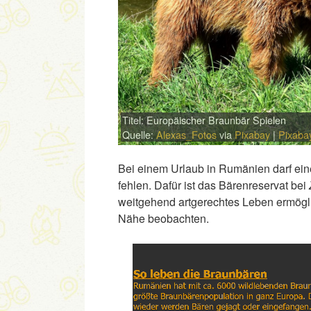
Titel: Europäischer Braunbär Spielen
Quelle:
Alexas_Fotos
via
Pixabay
|
Pixaba
Bei einem Urlaub in Rumänien darf ei
fehlen. Dafür ist das Bärenreservat bei
weitgehend artgerechtes Leben ermöglic
Nähe beobachten.
Link
Embed