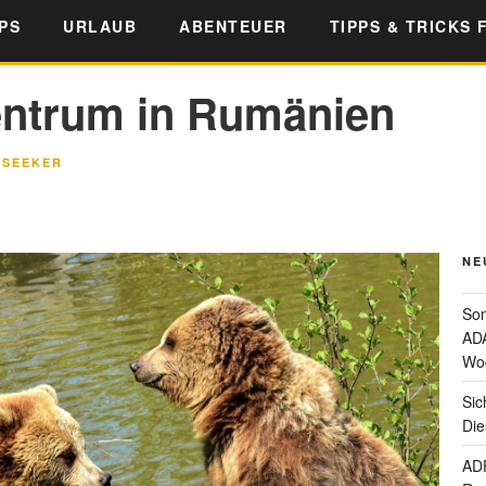
PS
URLAUB
ABENTEUER
TIPPS & TRICKS 
entrum in Rumänien
LSEEKER
NE
Som
ADA
Wo
Sic
Die
ADF