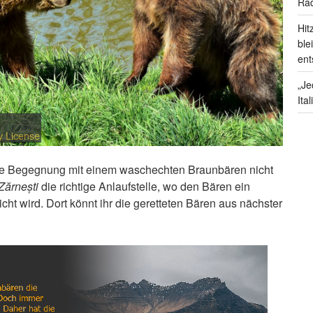
Rad
Hit
ble
ent
„Je
Ita
y License
ne Begegnung mit einem waschechten Braunbären nicht
Zărnești
die richtige Anlaufstelle, wo den Bären ein
ht wird. Dort könnt ihr die geretteten Bären aus nächster