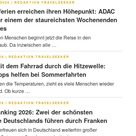
LICHT
2026
|
REDAKTION TRAVELSEEKER
rien erreichen ihren Höhepunkt: ADAC
or einem der staureichsten Wochenenden
res
en Menschen beginnt jetzt die Reise in den
ub. Da inzwischen alle …
LICHT
26
|
REDAKTION TRAVELSEEKER
it dem Fahrrad durch die Hitzewelle:
pps helfen bei Sommerfahrten
en die Temperaturen, zieht es viele Menschen wieder
ad. Ob kurze …
LICHT
26
|
REDAKTION TRAVELSEEKER
nking 2026: Zwei der schönsten
 Deutschlands führen durch Franken
rfreuen sich in Deutschland weiterhin großer