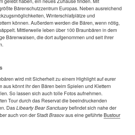
 gelebt haben, ein neues Zuhause finden. Mit
s größte Bärenschutzzentrum Europas. Neben ausreichend
ückzugsmöglichkeiten, Winterschlafplätze und
ettern können. Außerdem werden die Bären, wenn nötig,
päppelt. Mittlerweile leben über 100 Braunbären in dem
ge Bärenwaisen, die dort aufgenommen und seit ihrer
n.
s
ären wird mit Sicherheit zu einem Highlight auf eurer
 aus könnt ihr den Bären beim Spielen und Klettern
hlen. So lassen sich auch tolle Fotos aufnehmen.
hrten Tour durch das Reservat die beeindruckenden
ten. Das
Libearty Bear Sanctuary
befindet sich nahe der
 aber auch von der Stadt
Brasov
aus eine geführte
Bustour