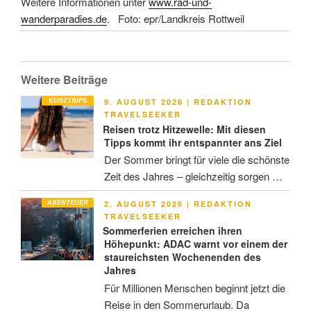
Weitere Informationen unter
www.rad-und-
wanderparadies.de
. Foto: epr/Landkreis Rottweil
Weitere Beiträge
KURZTRIPS
VERÖFFENTLICHT
9. AUGUST 2026
|
REDAKTION
AM
TRAVELSEEKER
Reisen trotz Hitzewelle: Mit diesen
Tipps kommt ihr entspannter ans Ziel
Der Sommer bringt für viele die schönste
Zeit des Jahres – gleichzeitig sorgen …
ABENTEUER
VERÖFFENTLICHT
2. AUGUST 2026
|
REDAKTION
AM
TRAVELSEEKER
Sommerferien erreichen ihren
Höhepunkt: ADAC warnt vor einem der
staureichsten Wochenenden des
Jahres
Für Millionen Menschen beginnt jetzt die
Reise in den Sommerurlaub. Da