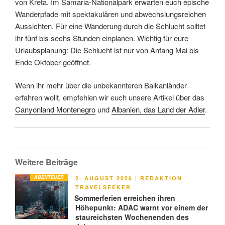
von Kreta. Im Samaria-Nationalpark erwarten euch epische
Wanderpfade mit spektakulären und abwechslungsreichen
Aussichten. Für eine Wanderung durch die Schlucht solltet
ihr fünf bis sechs Stunden einplanen. Wichtig für eure
Urlaubsplanung: Die Schlucht ist nur von Anfang Mai bis
Ende Oktober geöffnet.
Wenn ihr mehr über die unbekannteren Balkanländer
erfahren wollt, empfehlen wir euch unsere Artikel über das
Canyonland Montenegro
und
Albanien, das Land der Adler
.
Weitere Beiträge
ABENTEUER
VERÖFFENTLICHT
2. AUGUST 2026
|
REDAKTION
AM
TRAVELSEEKER
Sommerferien erreichen ihren
Höhepunkt: ADAC warnt vor einem der
staureichsten Wochenenden des