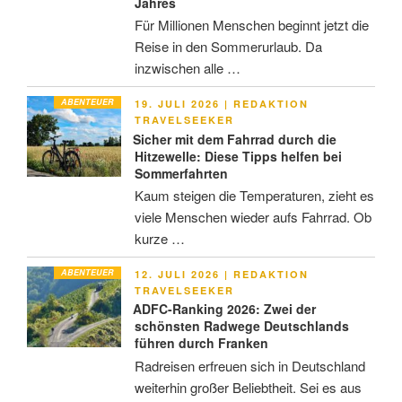
Jahres
Für Millionen Menschen beginnt jetzt die
Reise in den Sommerurlaub. Da
inzwischen alle …
ABENTEUER
VERÖFFENTLICHT
19. JULI 2026
|
REDAKTION
AM
TRAVELSEEKER
Sicher mit dem Fahrrad durch die
Hitzewelle: Diese Tipps helfen bei
Sommerfahrten
Kaum steigen die Temperaturen, zieht es
viele Menschen wieder aufs Fahrrad. Ob
kurze …
ABENTEUER
VERÖFFENTLICHT
12. JULI 2026
|
REDAKTION
AM
TRAVELSEEKER
ADFC-Ranking 2026: Zwei der
schönsten Radwege Deutschlands
führen durch Franken
Radreisen erfreuen sich in Deutschland
weiterhin großer Beliebtheit. Sei es aus