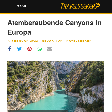
Zum
Menü
Inhalt
springen
Atemberaubende Canyons in
Europa
VERÖFFENTLICHT
7. FEBRUAR 2022
|
REDAKTION TRAVELSEEKER
AM