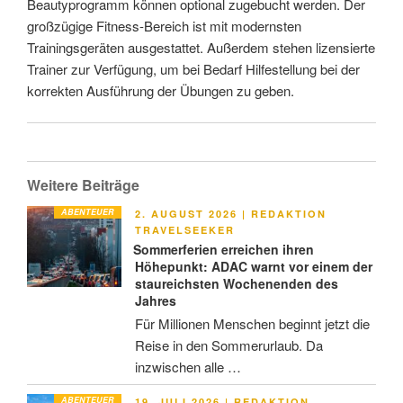
Beautyprogramm können optional zugebucht werden. Der
großzügige Fitness-Bereich ist mit modernsten
Trainingsgeräten ausgestattet. Außerdem stehen lizensierte
Trainer zur Verfügung, um bei Bedarf Hilfestellung bei der
korrekten Ausführung der Übungen zu geben.
Weitere Beiträge
ABENTEUER
VERÖFFENTLICHT
2. AUGUST 2026
|
REDAKTION
AM
TRAVELSEEKER
Sommerferien erreichen ihren
Höhepunkt: ADAC warnt vor einem der
staureichsten Wochenenden des
Jahres
Für Millionen Menschen beginnt jetzt die
Reise in den Sommerurlaub. Da
inzwischen alle …
ABENTEUER
VERÖFFENTLICHT
19. JULI 2026
|
REDAKTION