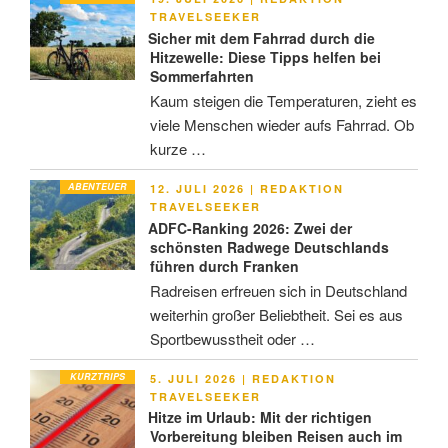
AM
TRAVELSEEKER
Sicher mit dem Fahrrad durch die
Hitzewelle: Diese Tipps helfen bei
Sommerfahrten
Kaum steigen die Temperaturen, zieht es
viele Menschen wieder aufs Fahrrad. Ob
kurze …
ABENTEUER
VERÖFFENTLICHT
12. JULI 2026
|
REDAKTION
AM
TRAVELSEEKER
ADFC-Ranking 2026: Zwei der
schönsten Radwege Deutschlands
führen durch Franken
Radreisen erfreuen sich in Deutschland
weiterhin großer Beliebtheit. Sei es aus
Sportbewusstheit oder …
KURZTRIPS
VERÖFFENTLICHT
5. JULI 2026
|
REDAKTION
AM
TRAVELSEEKER
Hitze im Urlaub: Mit der richtigen
Vorbereitung bleiben Reisen auch im