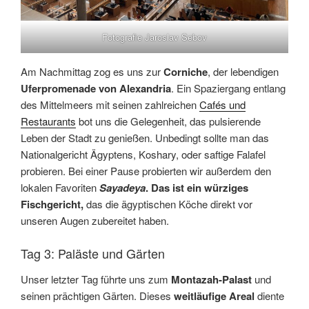
Fotografie Jaroslav Sebov
Am Nachmittag zog es uns zur
Corniche
, der lebendigen
Uferpromenade von Alexandria
. Ein Spaziergang entlang
des Mittelmeers mit seinen zahlreichen
Cafés und
Restaurants
bot uns die Gelegenheit, das pulsierende
Leben der Stadt zu genießen. Unbedingt sollte man das
Nationalgericht Ägyptens, Koshary, oder saftige Falafel
probieren. Bei einer Pause probierten wir außerdem den
lokalen Favoriten
Sayadeya
. Das ist ein würziges
Fischgericht,
das die ägyptischen Köche direkt vor
unseren Augen zubereitet haben.
Tag 3: Paläste und Gärten
Unser letzter Tag führte uns zum
Montazah-Palast
und
seinen prächtigen Gärten. Dieses
weitläufige Areal
diente