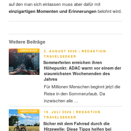
auf den man sich einlassen muss aber dafür mit
einzigartigen Momenten und Erinnerungen
belohnt wird.
Weitere Beiträge
ABENTEUER
VERÖFFENTLICHT
2. AUGUST 2026
|
REDAKTION
AM
TRAVELSEEKER
Sommerferien erreichen ihren
Höhepunkt: ADAC warnt vor einem der
staureichsten Wochenenden des
Jahres
Für Millionen Menschen beginnt jetzt die
Reise in den Sommerurlaub. Da
inzwischen alle …
ABENTEUER
VERÖFFENTLICHT
19. JULI 2026
|
REDAKTION
AM
TRAVELSEEKER
Sicher mit dem Fahrrad durch die
Hitzewelle: Diese Tipps helfen bei