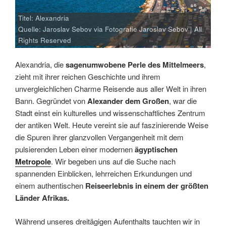
Titel: Alexandria
Quelle: Jaroslav Sebov via Fotografie Jaroslav Sebov | All
Rights Reserved
Alexandria, die
sagenumwobene Perle des Mittelmeers
,
zieht mit ihrer reichen Geschichte und ihrem
unvergleichlichen Charme Reisende aus aller Welt in ihren
Bann. Gegründet von
Alexander dem Großen
, war die
Stadt einst ein kulturelles und wissenschaftliches Zentrum
der antiken Welt. Heute vereint sie auf faszinierende Weise
die Spuren ihrer glanzvollen Vergangenheit mit dem
pulsierenden Leben einer modernen
ägyptischen
Metropole
. Wir begeben uns auf die Suche nach
spannenden Einblicken, lehrreichen Erkundungen und
einem authentischen
Reiseerlebnis in einem der größten
Länder Afrikas.
Während unseres dreitägigen Aufenthalts tauchten wir in