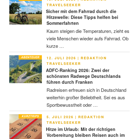
AM
TRAVELSEEKER
Sicher mit dem Fahrrad durch die
Hitzewelle: Diese Tipps helfen bei
Sommerfahrten
Kaum steigen die Temperaturen, zieht es
viele Menschen wieder aufs Fahrrad. Ob
kurze …
ABENTEUER
VERÖFFENTLICHT
12. JULI 2026
|
REDAKTION
AM
TRAVELSEEKER
ADFC-Ranking 2026: Zwei der
schönsten Radwege Deutschlands
führen durch Franken
Radreisen erfreuen sich in Deutschland
weiterhin großer Beliebtheit. Sei es aus
Sportbewusstheit oder …
KURZTRIPS
VERÖFFENTLICHT
5. JULI 2026
|
REDAKTION
AM
TRAVELSEEKER
Hitze im Urlaub: Mit der richtigen
Vorbereitung bleiben Reisen auch im