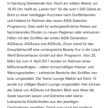
in Hamburg Steinwerder fest. Noch am selben Abend, um
18.00 Uhr, heißt es „Leinen los!“ für die rund 1.200 Gäste an
Bord zu einer viertägigen Kurzreise nach Großbritannien
und Holland im Rahmen des neuen AIDA Selection
Programms. Dies steht für außergewöhnliche Reisen auf
faszinierenden Routen zu neuen Regionen oder exklusiven
Häfen mit den Schiffen der ersten AIDA Generation:
AIDAaura, AIDAcara und AIDAvita. Zuvor stand für das
Kreuzfahrtschiff eine umfangreiche Beauty-Kur in der Lloyd
Werft Bremerhaven GmbH auf dem Programm. Vom 25.
März bis zum 4. April 2017 wurden im Rahmen eines
Millionenauftrages – neben turnusmäßigen Klasse- und
Wartungsarbeiten – zahlreiche Bereiche des Schiffes neu-
bzw. umgestaltet. Die Teens Lounge Waikiki auf Deck 10
wurde zur chilligen Beach Lounge umgestaltet. Hier können
die Gäste von AIDAvita mit Bestem Blick aufs Meer die
Seele baumeln lassen und Getränke oder kleine
kulinarische Köstlichkeiten aus den jeweiligen
Destinationen genießen. Damit man auch bei nordisch