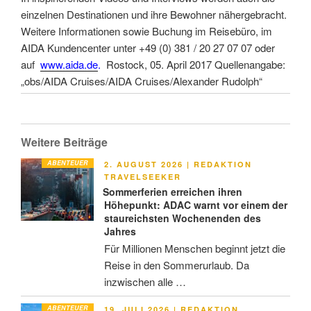
einzelnen Destinationen und ihre Bewohner nähergebracht.
Weitere Informationen sowie Buchung im Reisebüro, im
AIDA Kundencenter unter +49 (0) 381 / 20 27 07 07 oder
auf
www.aida.de
.
Rostock, 05. April 2017 Quellenangabe:
„obs/AIDA Cruises/AIDA Cruises/Alexander Rudolph“
Weitere Beiträge
ABENTEUER
VERÖFFENTLICHT
2. AUGUST 2026
|
REDAKTION
AM
TRAVELSEEKER
Sommerferien erreichen ihren
Höhepunkt: ADAC warnt vor einem der
staureichsten Wochenenden des
Jahres
Für Millionen Menschen beginnt jetzt die
Reise in den Sommerurlaub. Da
inzwischen alle …
ABENTEUER
VERÖFFENTLICHT
19. JULI 2026
|
REDAKTION