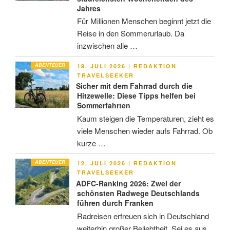
Jahres
Für Millionen Menschen beginnt jetzt die
Reise in den Sommerurlaub. Da
inzwischen alle …
ABENTEUER
VERÖFFENTLICHT
19. JULI 2026
|
REDAKTION
AM
TRAVELSEEKER
Sicher mit dem Fahrrad durch die
Hitzewelle: Diese Tipps helfen bei
Sommerfahrten
Kaum steigen die Temperaturen, zieht es
viele Menschen wieder aufs Fahrrad. Ob
kurze …
ABENTEUER
VERÖFFENTLICHT
12. JULI 2026
|
REDAKTION
AM
TRAVELSEEKER
ADFC-Ranking 2026: Zwei der
schönsten Radwege Deutschlands
führen durch Franken
Radreisen erfreuen sich in Deutschland
weiterhin großer Beliebtheit. Sei es aus