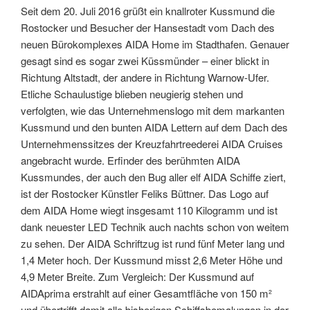
Seit dem 20. Juli 2016 grüßt ein knallroter Kussmund die
Rostocker und Besucher der Hansestadt vom Dach des
neuen Bürokomplexes AIDA Home im Stadthafen. Genauer
gesagt sind es sogar zwei Küssmünder – einer blickt in
Richtung Altstadt, der andere in Richtung Warnow-Ufer.
Etliche Schaulustige blieben neugierig stehen und
verfolgten, wie das Unternehmenslogo mit dem markanten
Kussmund und den bunten AIDA Lettern auf dem Dach des
Unternehmenssitzes der Kreuzfahrtreederei AIDA Cruises
angebracht wurde. Erfinder des berühmten AIDA
Kussmundes, der auch den Bug aller elf AIDA Schiffe ziert,
ist der Rostocker Künstler Feliks Büttner. Das Logo auf
dem AIDA Home wiegt insgesamt 110 Kilogramm und ist
dank neuester LED Technik auch nachts schon von weitem
zu sehen. Der AIDA Schriftzug ist rund fünf Meter lang und
1,4 Meter hoch. Der Kussmund misst 2,6 Meter Höhe und
4,9 Meter Breite. Zum Vergleich: Der Kussmund auf
AIDAprima erstrahlt auf einer Gesamtfläche von 150 m²
und übertrifft damit alle bisherigen Schiffsbemalungen in der