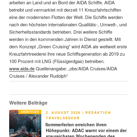
arbeiten an Land und an Bord der AIDA Schiffe. AIDA
betreibt und vermarktet mit derzeit 11 Kreuzfahrtschiffen
eine der modernsten Flotten der Welt. Die Schiffe werden
nach den höchsten internationalen Qualitäts-, Umwelt-, und
Sicherheitsstandards betrieben. Drei weitere Schiffe
werden in den kommenden Jahren in Dienst gestellt. Mit
dem Konzept „Green Cruising“ wird AIDA als weltweit erste
Kreuzfahrtreederei ihre neue Schiffsgeneration ab 2019 zu
100 Prozent mit LNG (Flüssigerdgas) betreiben.
www.aida.de
Quellenangabe: „obs/AIDA Cruises/AIDA
Cruises / Alexander Rudolph“
Weitere Beiträge
ABENTEUER
VERÖFFENTLICHT
2. AUGUST 2026
|
REDAKTION
AM
TRAVELSEEKER
Sommerferien erreichen ihren
Höhepunkt: ADAC warnt vor einem der
staureichsten Wochenenden des