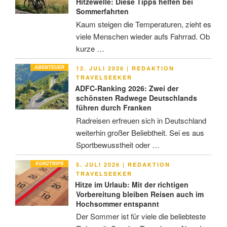
Hitzewelle: Diese Tipps helfen bei
Sommerfahrten
Kaum steigen die Temperaturen, zieht es
viele Menschen wieder aufs Fahrrad. Ob
kurze …
ABENTEUER
VERÖFFENTLICHT
12. JULI 2026
|
REDAKTION
AM
TRAVELSEEKER
ADFC-Ranking 2026: Zwei der
schönsten Radwege Deutschlands
führen durch Franken
Radreisen erfreuen sich in Deutschland
weiterhin großer Beliebtheit. Sei es aus
Sportbewusstheit oder …
KURZTRIPS
VERÖFFENTLICHT
5. JULI 2026
|
REDAKTION
AM
TRAVELSEEKER
Hitze im Urlaub: Mit der richtigen
Vorbereitung bleiben Reisen auch im
Hochsommer entspannt
Der Sommer ist für viele die beliebteste