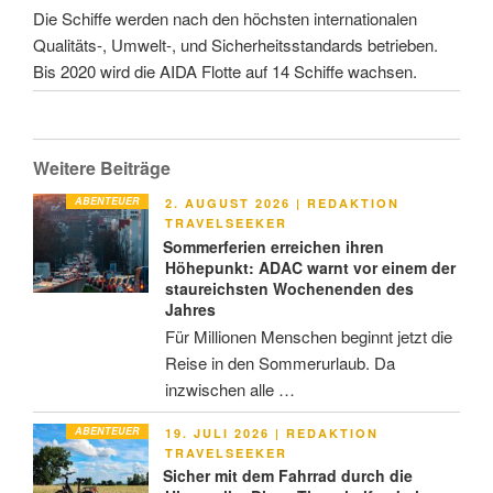
Die Schiffe werden nach den höchsten internationalen
Qualitäts-, Umwelt-, und Sicherheitsstandards betrieben.
Bis 2020 wird die AIDA Flotte auf 14 Schiffe wachsen.
Weitere Beiträge
ABENTEUER
VERÖFFENTLICHT
2. AUGUST 2026
|
REDAKTION
AM
TRAVELSEEKER
Sommerferien erreichen ihren
Höhepunkt: ADAC warnt vor einem der
staureichsten Wochenenden des
Jahres
Für Millionen Menschen beginnt jetzt die
Reise in den Sommerurlaub. Da
inzwischen alle …
ABENTEUER
VERÖFFENTLICHT
19. JULI 2026
|
REDAKTION
AM
TRAVELSEEKER
Sicher mit dem Fahrrad durch die