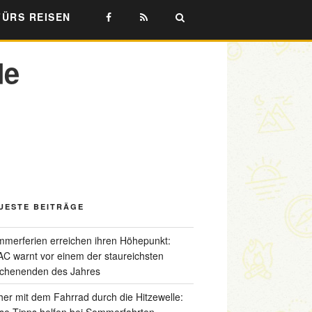
FÜRS REISEN
de
UESTE BEITRÄGE
merferien erreichen ihren Höhepunkt:
C warnt vor einem der staureichsten
chenenden des Jahres
her mit dem Fahrrad durch die Hitzewelle:
se Tipps helfen bei Sommerfahrten