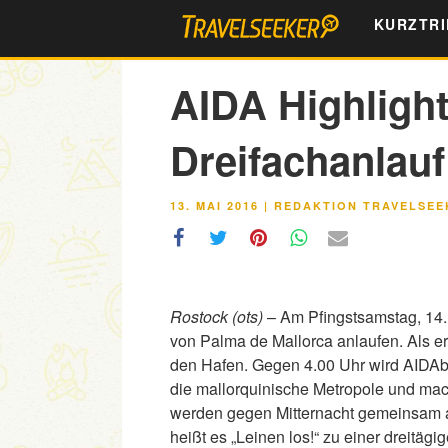
Zum
KURZTRI
Inhalt
springen
AIDA Highligh
Dreifachanlauf
VERÖFFENTLICHT
13. MAI 2016
|
REDAKTION TRAVELSEE
AM
Rostock (ots)
– Am Pfingstsamstag, 14.
von Palma de Mallorca anlaufen. Als er
den Hafen. Gegen 4.00 Uhr wird AIDAbl
die mallorquinische Metropole und mach
werden gegen Mitternacht gemeinsam 
heißt es „Leinen los!“ zu einer dreitäg