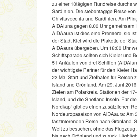
zu einer 10tägigen Rundreise durchs wes
Sardinien. Die siebentägige Reise von 
Chivitavecchia und Sardinien. Am Pfi
AIDAluna gegen 8.00 Uhr gemeinsam in
AIDAaura ist dies eine Premiere, sie is
der Stadt Kiel wird die Plakette der St
AIDAaura übergeben. Um 18:00 Uhr we
Schiffsparade sollten sich Kieler und 
51 Anläufen von drei Schiffen (AIDAlu
der wichtigste Partner für den Kieler H
22 Mal Start-und Zielhafen für Reisen 
Island und Grönland. Am 29. Juni 2016
Zielen am Polarkreis. Stationen der 17
Island, und die Shetland Inseln. Für d
Nordkap“ gibt es einen zusätzlichen Re
Nordeuropasaison von AIDAaura: Am 30. 
faszinierenden Reise nach Grönland. So
Welt zu besuchen, ohne das Flugzeug z
bis nach Grönland und zurück. Highligh