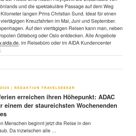
rönlands und die spektakuläre Passage auf dem Weg
ilometer langen Prins Christian Sund. Ideal für einen
 viertägigen Kreuzfahrten im Mai, Juni und September.
openhagen. Auf den viertägigen Reisen kann man, neben
opolen Göteborg oder Oslo entdecken. Alle Angebote
.aida.de
, im Reisebüro oder im AIDA Kundencenter
.
LICHT
2026
|
REDAKTION TRAVELSEEKER
rien erreichen ihren Höhepunkt: ADAC
or einem der staureichsten Wochenenden
res
en Menschen beginnt jetzt die Reise in den
ub. Da inzwischen alle …