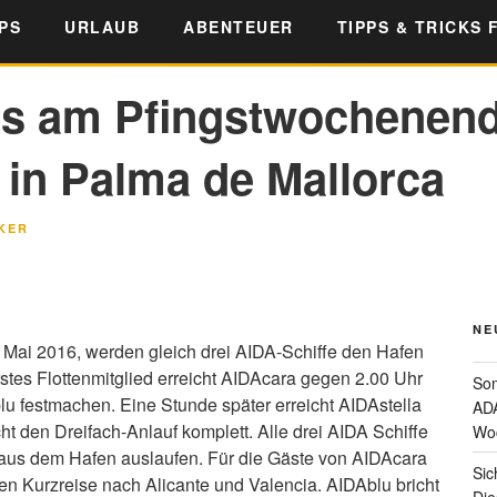
PS
URLAUB
ABENTEUER
TIPPS & TRICKS 
ts am Pfingstwochenen
 in Palma de Mallorca
KER
NE
 Mai 2016, werden gleich drei AIDA-Schiffe den Hafen
stes Flottenmitglied erreicht AIDAcara gegen 2.00 Uhr
Som
u festmachen. Eine Stunde später erreicht AIDAstella
ADA
t den Dreifach-Anlauf komplett. Alle drei AIDA Schiffe
Wo
aus dem Hafen auslaufen.
Für die Gäste von AIDAcara
Sic
igen Kurzreise nach Alicante und Valencia. AIDAblu bricht
Die