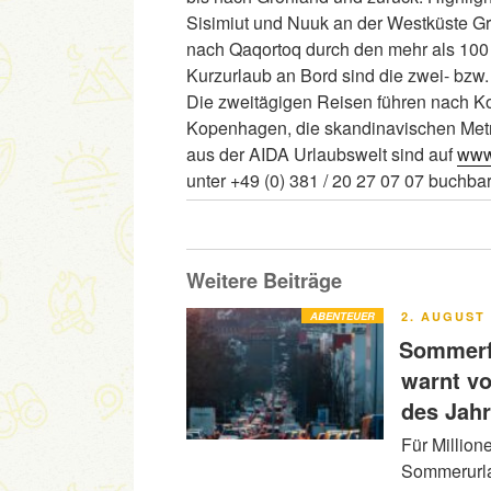
Sisimiut und Nuuk an der Westküste G
nach Qaqortoq durch den mehr als 100 K
Kurzurlaub an Bord sind die zwei- bzw.
Die zweitägigen Reisen führen nach K
Kopenhagen, die skandinavischen Metr
aus der AIDA Urlaubswelt sind auf
www
unter +49 (0) 381 / 20 27 07 07 buchbar
Weitere Beiträge
VERÖFFENT
ABENTEUER
2. AUGUST 
AM
Sommerfe
warnt v
des Jah
Für Million
Sommerurla