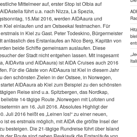
tliche Mittelmeer auf, erster Stop ist Olbia auf
AIDAstella führt u.a. nach Nizza, La Spezia,
ADF
ngstsonntag, 15.Mai 2016, werden AIDAaura und
Rad
 Kiel einlaufen und am Ostseekai festmachen. Für
Hit
t erstmals in Kiel zu Gast. Peter Todeskino, Bürgermeister
ble
adt anlässlich des Erstanlaufes an Nico Berg, Kapitän von
ent
rden beide Schiffe gemeinsam auslaufen. Diese
„Je
Besucher der Stadt nicht entgehen lassen. Mit insgesamt
Ita
na, AIDAvita und AIDAaura) ist AIDA Cruises auch 2016
afen. Für die Gäste von AIDAaura ist Kiel in diesem Jahr
zu den schönsten Zielen in der Ostsee, in Norwegen,
 startet AIDAaura ab Kiel zum Beispiel zu den schönsten
-tägigen Reise sind u.a. Spitzbergen, das Nordkap,
ie beliebte 14-tägige Route „Norwegen mit Lofoten und
isetermin am 16. Juli 2016. Absolutes Highligt der
Juli 2016 heißt es „Leinen los!“ zu einer neuen,
 ist es erstmals möglich, mit AIDA die größte Insel der
u besteigen. Die 21-tägige Rundreise führt über Island
ts der Route sind neben Reykjavik die Erstanläufe von