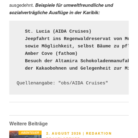
ausgedehnt.
Beispiele für umweltfreundliche und
sozialverträgliche Ausflüge in der Karibik:
   St. Lucia (AIDA Cruises) 

   Jeepfahrt ins Regenwaldreservat von Morne
   sowie Möglichkeit, selbst Bäume zu pflanz
   Amber Cove (fathom) 

   Besuch der Altamira Schokoladenmanufaktur
   der Kakaobohnen und Gelegenheit zur Mith
Quellenangabe: "obs/AIDA Cruises"
Weitere Beiträge
ABENTEUER
VERÖFFENTLICHT
2. AUGUST 2026
|
REDAKTION