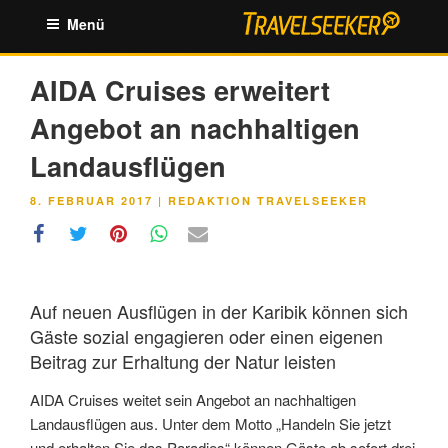
Zum
Menü
Inhalt
springen
AIDA Cruises erweitert
Angebot an nachhaltigen
Landausflügen
VERÖFFENTLICHT
8. FEBRUAR 2017
|
REDAKTION TRAVELSEEKER
AM
Auf neuen Ausflügen in der Karibik können sich
Gäste sozial engagieren oder einen eigenen
Beitrag zur Erhaltung der Natur leisten
AIDA Cruises weitet sein Angebot an nachhaltigen
Landausflügen aus. Unter dem Motto „Handeln Sie jetzt
und erhalten Sie das Paradies“ können Gäste ab sofort drei