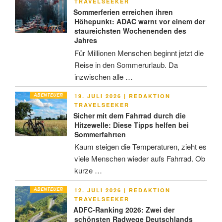
AM
TRAVELSEEKER
Sommerferien erreichen ihren
Höhepunkt: ADAC warnt vor einem der
staureichsten Wochenenden des
Jahres
Für Millionen Menschen beginnt jetzt die
Reise in den Sommerurlaub. Da
inzwischen alle …
ABENTEUER
VERÖFFENTLICHT
19. JULI 2026
|
REDAKTION
AM
TRAVELSEEKER
Sicher mit dem Fahrrad durch die
Hitzewelle: Diese Tipps helfen bei
Sommerfahrten
Kaum steigen die Temperaturen, zieht es
viele Menschen wieder aufs Fahrrad. Ob
kurze …
ABENTEUER
VERÖFFENTLICHT
12. JULI 2026
|
REDAKTION
AM
TRAVELSEEKER
ADFC-Ranking 2026: Zwei der
schönsten Radwege Deutschlands