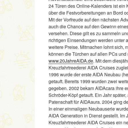
24 Türen des Online-Kalenders ist ein
über die Festvorbereitungen an Bord od
Mit der Vorfreude auf den nächsten Adv
auch die Chance auf den Gewinn eines 
versehen. Diese gilt es zu sammeln u
richtigen Einsendungen werden unter a
weitere Preise. Mitmachen lohnt sich
können die Türchen auf allen PCs und
www.20JahreAIDA.de
. Mit dem diesjä
Kreuzfahrtreederei AIDA Cruises zuglei
1996 wurde der erste AIDA Neubau (he
getauft. Bereits 1999 wurden zwei wei
gegeben. 2002 bekam AIDAcara ihre er
Schröder-Köpf getauft. Ein Jahr später
Patenschaft für AIDAaura. 2004 ging d
In einer einmaligen Neubauserie wurd
AIDA Generation in Dienst gestellt. Im
Kreuzfahrtreederei AIDA Cruises ein n