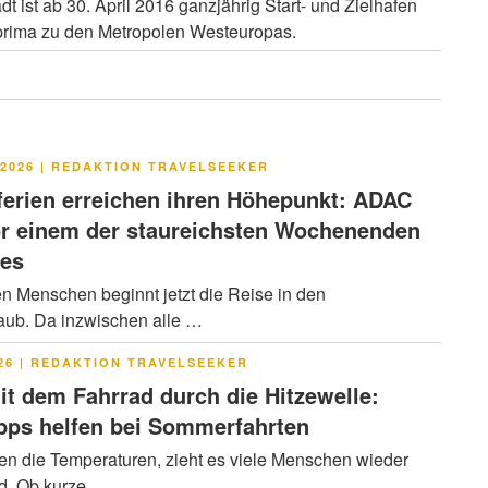
 ist ab 30. April 2016 ganzjährig Start- und Zielhafen
prima zu den Metropolen Westeuropas.
LICHT
2026
|
REDAKTION TRAVELSEEKER
rien erreichen ihren Höhepunkt: ADAC
or einem der staureichsten Wochenenden
res
en Menschen beginnt jetzt die Reise in den
ub. Da inzwischen alle …
LICHT
26
|
REDAKTION TRAVELSEEKER
it dem Fahrrad durch die Hitzewelle:
pps helfen bei Sommerfahrten
en die Temperaturen, zieht es viele Menschen wieder
ad. Ob kurze …