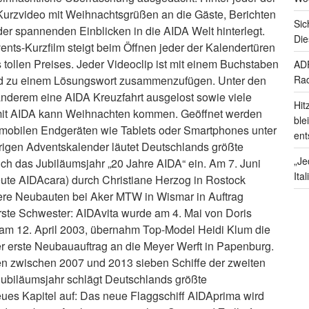
 Kurzvideo mit Weihnachtsgrüßen an die Gäste, Berichten
Sic
er spannenden Einblicken in die AIDA Welt hinterlegt.
Die
ents-Kurzfilm steigt beim Öffnen jeder der Kalendertüren
tollen Preises. Jeder Videoclip ist mit einem Buchstaben
ADF
nd zu einem Lösungswort zusammenzufügen. Unter den
Rad
nderem eine AIDA Kreuzfahrt ausgelost sowie viele
Hit
, mit AIDA kann Weihnachten kommen. Geöffnet werden
ble
 mobilen Endgeräten wie Tablets oder Smartphones unter
ent
hrigen Adventskalender läutet Deutschlands größte
„Je
ch das Jubiläumsjahr „20 Jahre AIDA“ ein. Am 7. Juni
Ita
ute AIDAcara) durch Christiane Herzog in Rostock
tere Neubauten bei Aker MTW in Wismar in Auftrag
ste Schwester: AIDAvita wurde am 4. Mai von Doris
, am 12. April 2003, übernahm Top-Model Heidi Klum die
er erste Neubauauftrag an die Meyer Werft in Papenburg.
en zwischen 2007 und 2013 sieben Schiffe der zweiten
 Jubiläumsjahr schlägt Deutschlands größte
eues Kapitel auf: Das neue Flaggschiff AIDAprima wird