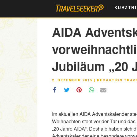
Zum
KURZTRI
Inhalt
springen
AIDA Adventsk
vorweihnachtl
Jubiläum „20 
VERÖFFENTLICHT
2. DEZEMBER 2015
|
REDAKTION TRAV
AM
Im aktuellen AIDA Adventskalender stec
Weihnachten steht vor der Tür und da
„20 Jahre AIDA“. Deshalb haben sich d
Adventskalender eine besondere vorwe