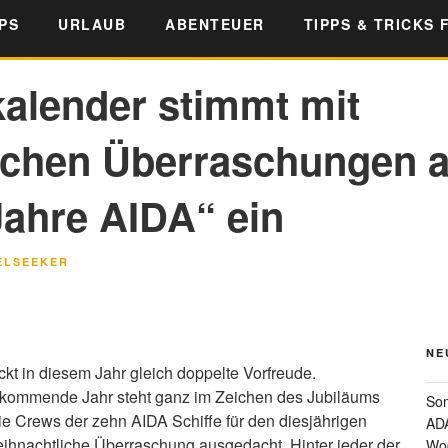
PS
URLAUB
ABENTEUER
TIPPS & TRICKS 
alender stimmt mit
ichen Überraschungen a
Jahre AIDA“ ein
ELSEEKER
NE
kt in diesem Jahr gleich doppelte Vorfreude.
s kommende Jahr steht ganz im Zeichen des Jubiläums
Som
ie Crews der zehn AIDA Schiffe für den diesjährigen
ADA
ihnachtliche Überraschung ausgedacht. Hinter jeder der
Wo