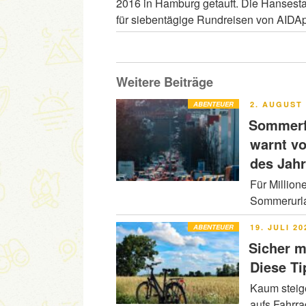
2016 in Hamburg getauft. Die Hansestadt
für siebentägige Rundreisen von AIDA
Weitere Beiträge
VERÖFFENT
ABENTEUER
2. AUGUST 
AM
Sommerfe
warnt v
des Jah
Für Million
Sommerurla
VERÖFFENT
ABENTEUER
19. JULI 20
AM
Sicher m
Diese Ti
Kaum steig
aufs Fahrr