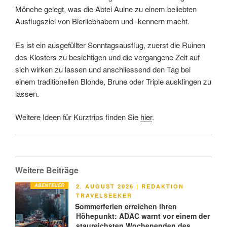
Mönche gelegt, was die Abtei Aulne zu einem beliebten
Ausflugsziel von Bierliebhabern und -kennern macht.
Es ist ein ausgefüllter Sonntagsausflug, zuerst die Ruinen
des Klosters zu besichtigen und die vergangene Zeit auf
sich wirken zu lassen und anschliessend den Tag bei
einem traditionellen Blonde, Brune oder Triple ausklingen zu
lassen.
Weitere Ideen für Kurztrips finden Sie
hier
.
Weitere Beiträge
ABENTEUER
VERÖFFENTLICHT
2. AUGUST 2026
|
REDAKTION
AM
TRAVELSEEKER
Sommerferien erreichen ihren
Höhepunkt: ADAC warnt vor einem der
staureichsten Wochenenden des