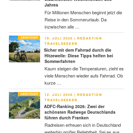
Jahres
Für Millionen Menschen beginnt jetzt die
Reise in den Sommerurlaub. Da
inzwischen alle …
ABENTEUER
VERÖFFENTLICHT
19. JULI 2026
|
REDAKTION
AM
TRAVELSEEKER
Sicher mit dem Fahrrad durch die
Hitzewelle: Diese Tipps helfen bei
Sommerfahrten
Kaum steigen die Temperaturen, zieht es
viele Menschen wieder aufs Fahrrad. Ob
kurze …
ABENTEUER
VERÖFFENTLICHT
12. JULI 2026
|
REDAKTION
AM
TRAVELSEEKER
ADFC-Ranking 2026: Zwei der
schönsten Radwege Deutschlands
führen durch Franken
Radreisen erfreuen sich in Deutschland
weiterhin großer Beliebtheit. Sei es aus