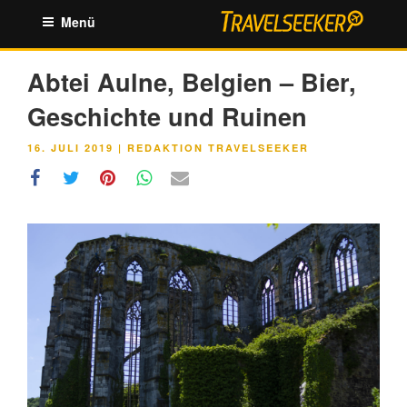
Zum
Menü
Inhalt
springen
Abtei Aulne, Belgien – Bier,
Geschichte und Ruinen
VERÖFFENTLICHT
16. JULI 2019
|
REDAKTION TRAVELSEEKER
AM