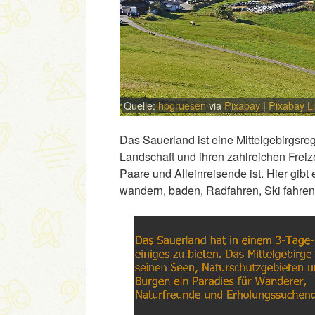
Quelle:
hpgruesen
via
Pixabay
|
Pixabay L
Das Sauerland ist eine Mittelgebirgsre
Landschaft und ihren zahlreichen Freize
Paare und Alleinreisende ist. Hier gibt
wandern, baden, Radfahren, Ski fahren
Link
Embed