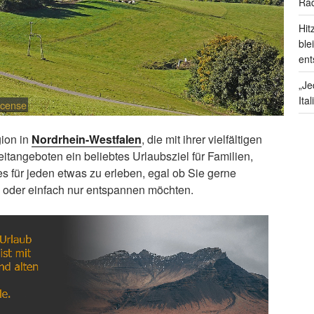
Rad
Hit
ble
ent
„Je
Ita
icense
gion in
Nordrhein-Westfalen
, die mit ihrer vielfältigen
itangeboten ein beliebtes Urlaubsziel für Familien,
 es für jeden etwas zu erleben, egal ob Sie gerne
 oder einfach nur entspannen möchten.