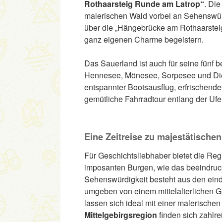
Rothaarsteig Runde am Latrop“
. Di
malerischen Wald vorbei an Sehenswür
über die „Hängebrücke am Rothaarsteig“
ganz eigenen Charme begeistern.
Das Sauerland ist auch für seine fünf
Hennesee, Mönesee, Sorpesee und Dieme
entspannter Bootsausflug, erfrischend
gemütliche Fahrradtour entlang der Ufer 
Eine Zeitreise zu majestätische
Für Geschichtsliebhaber bietet die Re
imposanten Burgen, wie das beeindru
Sehenswürdigkeit besteht aus den eind
umgeben von einem mittelalterlichen 
lassen sich ideal mit einer malerischen
Mittelgebirgsregion
finden sich zahlre