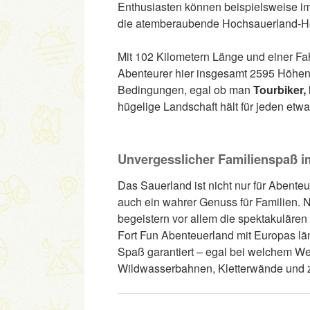
Enthusiasten können beispielsweise i
die atemberaubende Hochsauerland-H
Mit 102 Kilometern Länge und einer Fa
Abenteurer hier insgesamt 2595 Höhenm
Bedingungen, egal ob man
Tourbiker,
hügelige Landschaft hält für jeden etwa
Unvergesslicher Familienspaß i
Das Sauerland ist nicht nur für Abente
auch ein wahrer Genuss für Familien. 
begeistern vor allem die spektakulären
Fort Fun Abenteuerland mit Europas län
Spaß garantiert – egal bei welchem We
Wildwasserbahnen, Kletterwände und zah