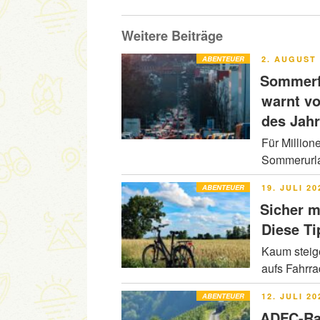
Weitere Beiträge
VERÖFFENT
ABENTEUER
2. AUGUST 
AM
Sommerfe
warnt v
des Jah
Für Million
Sommerurla
VERÖFFENT
ABENTEUER
19. JULI 20
AM
Sicher m
Diese Ti
Kaum steig
aufs Fahrr
VERÖFFENT
ABENTEUER
12. JULI 20
AM
ADFC-Ra