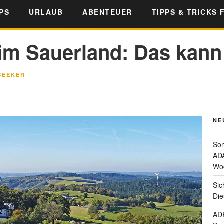
PS
URLAUB
ABENTEUER
TIPPS & TRICKS 
 im Sauerland: Das kann
SEEKER
NE
Som
ADA
Wo
Sic
Die
ADF