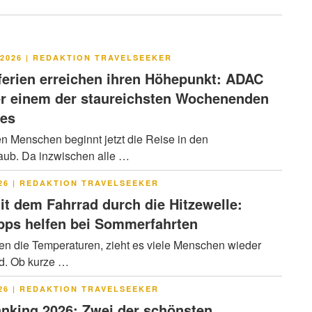
LICHT
2026
|
REDAKTION TRAVELSEEKER
rien erreichen ihren Höhepunkt: ADAC
or einem der staureichsten Wochenenden
res
en Menschen beginnt jetzt die Reise in den
ub. Da inzwischen alle …
LICHT
26
|
REDAKTION TRAVELSEEKER
it dem Fahrrad durch die Hitzewelle:
pps helfen bei Sommerfahrten
en die Temperaturen, zieht es viele Menschen wieder
ad. Ob kurze …
LICHT
26
|
REDAKTION TRAVELSEEKER
nking 2026: Zwei der schönsten