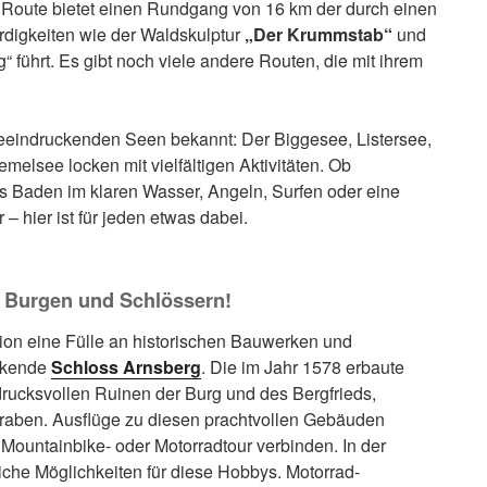
e Route bietet einen Rundgang von 16 km der durch einen
digkeiten wie der Waldskulptur
„Der Krummstab“
und
 führt. Es gibt noch viele andere Routen, die mit ihrem
 beeindruckenden Seen bekannt: Der Biggesee, Listersee,
lsee locken mit vielfältigen Aktivitäten. Ob
es Baden im klaren Wasser, Angeln, Surfen oder eine
– hier ist für jeden etwas dabei.
n Burgen und Schlössern!
gion eine Fülle an historischen Bauwerken und
ckende
Schloss Arnsberg
. Die im Jahr 1578 erbaute
rucksvollen Ruinen der Burg und des Bergfrieds,
Graben. Ausflüge zu diesen prachtvollen Gebäuden
 Mountainbike- oder Motorradtour verbinden. In der
iche Möglichkeiten für diese Hobbys. Motorrad-