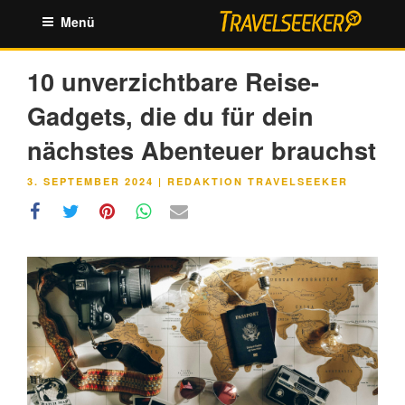
Zum
Menü
Inhalt
springen
10 unverzichtbare Reise-
Gadgets, die du für dein
nächstes Abenteuer brauchst
VERÖFFENTLICHT
3. SEPTEMBER 2024
|
REDAKTION TRAVELSEEKER
AM