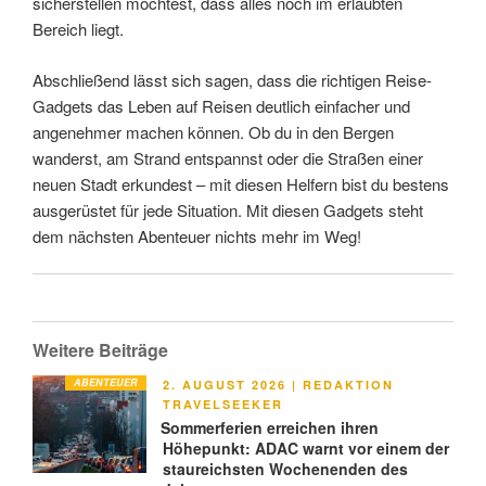
sicherstellen möchtest, dass alles noch im erlaubten
Bereich liegt.
Abschließend lässt sich sagen, dass die richtigen Reise-
Gadgets das Leben auf Reisen deutlich einfacher und
angenehmer machen können. Ob du in den Bergen
wanderst, am Strand entspannst oder die Straßen einer
neuen Stadt erkundest – mit diesen Helfern bist du bestens
ausgerüstet für jede Situation. Mit diesen Gadgets steht
dem nächsten Abenteuer nichts mehr im Weg!
Weitere Beiträge
ABENTEUER
VERÖFFENTLICHT
2. AUGUST 2026
|
REDAKTION
AM
TRAVELSEEKER
Sommerferien erreichen ihren
Höhepunkt: ADAC warnt vor einem der
staureichsten Wochenenden des