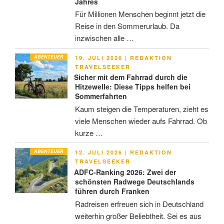
Jahres
Für Millionen Menschen beginnt jetzt die
Reise in den Sommerurlaub. Da
inzwischen alle …
ABENTEUER
VERÖFFENTLICHT
19. JULI 2026
|
REDAKTION
AM
TRAVELSEEKER
Sicher mit dem Fahrrad durch die
Hitzewelle: Diese Tipps helfen bei
Sommerfahrten
Kaum steigen die Temperaturen, zieht es
viele Menschen wieder aufs Fahrrad. Ob
kurze …
ABENTEUER
VERÖFFENTLICHT
12. JULI 2026
|
REDAKTION
AM
TRAVELSEEKER
ADFC-Ranking 2026: Zwei der
schönsten Radwege Deutschlands
führen durch Franken
Radreisen erfreuen sich in Deutschland
weiterhin großer Beliebtheit. Sei es aus