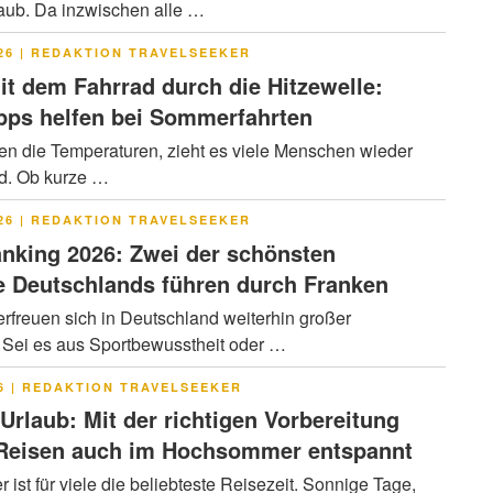
ub. Da inzwischen alle …
LICHT
26
|
REDAKTION TRAVELSEEKER
it dem Fahrrad durch die Hitzewelle:
pps helfen bei Sommerfahrten
en die Temperaturen, zieht es viele Menschen wieder
ad. Ob kurze …
LICHT
26
|
REDAKTION TRAVELSEEKER
nking 2026: Zwei der schönsten
 Deutschlands führen durch Franken
rfreuen sich in Deutschland weiterhin großer
. Sei es aus Sportbewusstheit oder …
LICHT
6
|
REDAKTION TRAVELSEEKER
 Urlaub: Mit der richtigen Vorbereitung
 Reisen auch im Hochsommer entspannt
ist für viele die beliebteste Reisezeit. Sonnige Tage,