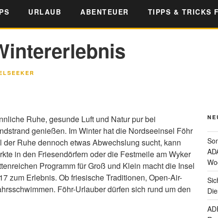
PS
URLAUB
ABENTEUER
TIPPS & TRICKS 
intererlebnis
ELSEEKER
nnliche Ruhe, gesunde Luft und Natur pur bei
NE
dstrand genießen. Im Winter hat die Nordseeinsel Föhr
Som
ll der Ruhe dennoch etwas Abwechslung sucht, kann
ADA
kte in den Friesendörfern oder die Festmeile am Wyker
Wo
tenreichen Programm für Groß und Klein macht die Insel
 zum Erlebnis. Ob friesische Traditionen, Open-Air-
Sic
jahrsschwimmen. Föhr-Urlauber dürfen sich rund um den
Die
ADF