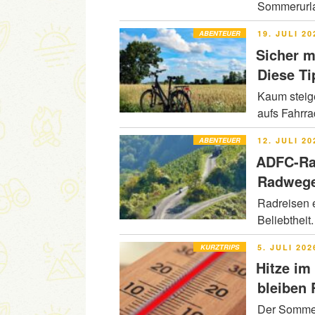
Sommerurla
VERÖFFENT
ABENTEUER
19. JULI 20
AM
Sicher m
Diese Ti
Kaum steig
aufs Fahrr
VERÖFFENT
ABENTEUER
12. JULI 20
AM
ADFC-Ra
Radwege
Radreisen e
Beliebtheit
VERÖFFENT
KURZTRIPS
5. JULI 202
AM
Hitze im
bleiben
Der Sommer 