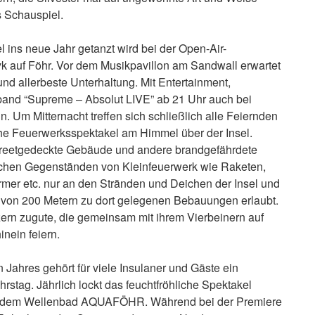
 Schauspiel.
l ins neue Jahr getanzt wird bei der Open-Air-
Wyk auf Föhr. Vor dem Musikpavillon am Sandwall erwartet
d allerbeste Unterhaltung. Mit Entertainment,
yband “Supreme – Absolut LIVE” ab 21 Uhr auch bei
. Um Mitternacht treffen sich schließlich alle Feiernden
he Feuerwerksspektakel am Himmel über der Insel.
 reetgedeckte Gebäude und andere brandgefährdete
schen Gegenständen von Kleinfeuerwerk wie Raketen,
er etc. nur an den Stränden und Deichen der Insel und
 von 200 Metern zu dort gelegenen Bebauungen erlaubt.
rn zugute, die gemeinsam mit ihrem Vierbeinern auf
nein feiern.
 Jahres gehört für viele Insulaner und Gäste ein
rstag. Jährlich lockt das feuchtfröhliche Spektakel
or dem Wellenbad AQUAFÖHR. Während bei der Premiere