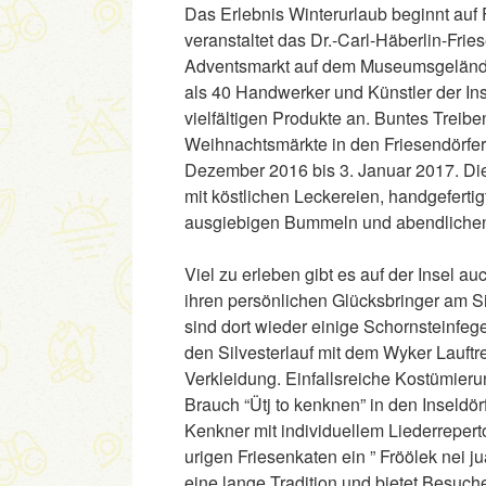
Das Erlebnis Winterurlaub beginnt auf F
veranstaltet das Dr.-Carl-Häberlin-F
Adventsmarkt auf dem Museumsgelände.
als 40 Handwerker und Künstler der In
vielfältigen Produkte an. Buntes Treibe
Weihnachtsmärkte in den Friesendörfe
Dezember 2016 bis 3. Januar 2017. Die
mit köstlichen Leckereien, handgefer
ausgiebigen Bummeln und abendlichen 
Viel zu erleben gibt es auf der Insel 
ihren persönlichen Glücksbringer am Si
sind dort wieder einige Schornsteinfege
den Silvesterlauf mit dem Wyker Lauftre
Verkleidung. Einfallsreiche Kostümieru
Brauch “Ütj to kenknen” in den Inseldö
Kenkner mit individuellem Liederrepe
urigen Friesenkaten ein ” Fröölek nei j
eine lange Tradition und bietet Besuch