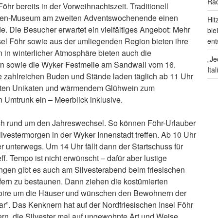
Rad
öhr bereits in der Vorweihnachtszeit. Traditionell
riesen-Museum am zweiten Adventswochenende einen
Hit
 Die Besucher erwartet ein vielfältiges Angebot: Mehr
ble
sel Föhr sowie aus der umliegenden Region bieten ihre
ent
n in winterlicher Atmosphäre bieten auch die
„Je
rn sowie die Wyker Festmeile am Sandwall vom 16.
Ita
 zahlreichen Buden und Stände laden täglich ab 11 Uhr
tigten Unikaten und wärmendem Glühwein zum
Umtrunk ein – Meerblick inklusive.
auch rund um den Jahreswechsel. So können Föhr-Urlauber
lvestermorgen in der Wyker Innenstadt treffen. Ab 10 Uhr
r unterwegs. Um 14 Uhr fällt dann der Startschuss für
ff. Tempo ist nicht erwünscht – dafür aber lustige
ngen gibt es auch am Silvesterabend beim friesischen
rfern zu bestaunen. Dann ziehen die kostümierten
rtoire um die Häuser und wünschen den Bewohnern der
uar”. Das Kenknern hat auf der Nordfriesischen Insel Föhr
ern, die Silvester mal auf ungewohnte Art und Weise