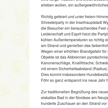
erleben wollen, ein außergewöhnliches
Richtig gefeiert und unter freiem Himme
Silvesterparty in der Inselhauptstadt 
die Besucher ein berauschendes Fest un
Leidenschaft und Esprit heizt die Part
kühlen Außentemperaturen so richtig ein
am Strand und genießen das farbenfro
Wegen einer erhöhten Brandgefahr für
Objekte ist das Abbrennen pyrotechni
Kanonenschläge, Knallfrösche, Schwärm
mit einem Sicherheitsabstand (Radius)
Dies kommt insbesondere Hundebesitze
Föhr so ganz entspannt ins neue Jahr hi
Zur traditionellen Begrüßung des neuen
eiskaltes Bad in der Nordsee am Neujah
hunderte Zuschauer an den Strand v