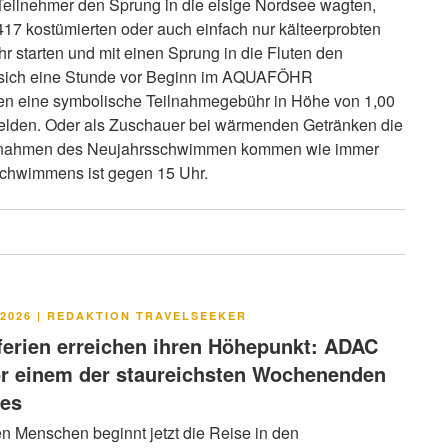
ilnehmer den Sprung in die eisige Nordsee wagten,
17 kostümierten oder auch einfach nur kälteerprobten
r starten und mit einen Sprung in die Fluten den
nn sich eine Stunde vor Beginn im AQUAFÖHR
en eine symbolische Teilnahmegebühr in Höhe von 1,00
lden. Oder als Zuschauer bei wärmenden Getränken die
innahmen des Neujahrsschwimmen kommen wie immer
Schwimmens ist gegen 15 Uhr.
LICHT
2026
|
REDAKTION TRAVELSEEKER
rien erreichen ihren Höhepunkt: ADAC
or einem der staureichsten Wochenenden
res
en Menschen beginnt jetzt die Reise in den