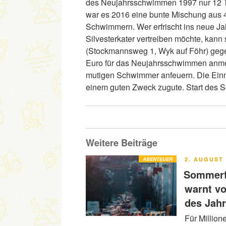
des Neujahrsschwimmen 1997 nur 12 Te
war es 2016 eine bunte Mischung aus 4
Schwimmern. Wer erfrischt ins neue Jah
Silvesterkater vertreiben möchte, ka
(Stockmannsweg 1, Wyk auf Föhr) geg
Euro für das Neujahrsschwimmen anme
mutigen Schwimmer anfeuern. Die E
einem guten Zweck zugute. Start des 
Weitere Beiträge
VERÖFFENT
ABENTEUER
2. AUGUST 
AM
Sommerfe
warnt v
des Jah
Für Million