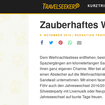
Zum
KURZTRI
Inhalt
springen
Zauberhaftes W
VERÖFFENTLICHT
8. NOVEMBER 2016
|
REDAKTION TRAV
AM
Dem Weihnachtsstress entfliehen, besi
Spaziergängen am kilometerlangen San
ihren ganz eigenen Charme. Wer bei a
einen Abstecher auf die Weihnachtsmär
Sandwall unternehmen. Mit einem facet
Föhr auch den Jahreswechsel 2016/2017
Silvesterparty mit Livemusik oder Neu
Jahreswechsel auf bunte Tage freuen.