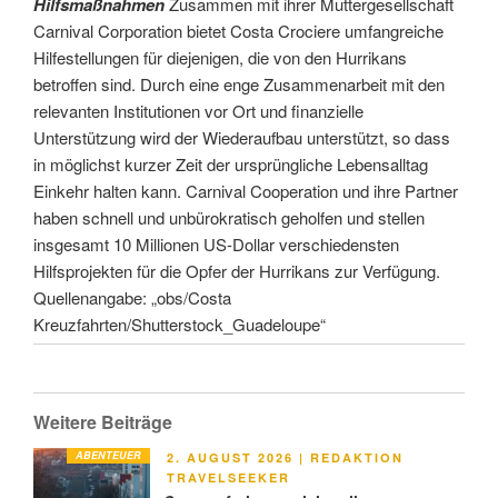
Hilfsmaßnahmen
Zusammen mit ihrer Muttergesellschaft
Carnival Corporation bietet Costa Crociere umfangreiche
Hilfestellungen für diejenigen, die von den Hurrikans
betroffen sind. Durch eine enge Zusammenarbeit mit den
relevanten Institutionen vor Ort und finanzielle
Unterstützung wird der Wiederaufbau unterstützt, so dass
in möglichst kurzer Zeit der ursprüngliche Lebensalltag
Einkehr halten kann. Carnival Cooperation und ihre Partner
haben schnell und unbürokratisch geholfen und stellen
insgesamt 10 Millionen US-Dollar verschiedensten
Hilfsprojekten für die Opfer der Hurrikans zur Verfügung.
Quellenangabe: „obs/Costa
Kreuzfahrten/Shutterstock_Guadeloupe“
Weitere Beiträge
ABENTEUER
VERÖFFENTLICHT
2. AUGUST 2026
|
REDAKTION
AM
TRAVELSEEKER