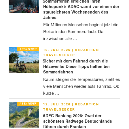
Sommerferien erreichen ihren
Höhepunkt: ADAC warnt vor einem der
staureichsten Wochenenden des
Jahres
Für Millionen Menschen beginnt jetzt die
Reise in den Sommerurlaub. Da
inzwischen alle …
ABENTEUER
VERÖFFENTLICHT
19. JULI 2026
|
REDAKTION
AM
TRAVELSEEKER
Sicher mit dem Fahrrad durch die
Hitzewelle: Diese Tipps helfen bei
Sommerfahrten
Kaum steigen die Temperaturen, zieht es
viele Menschen wieder aufs Fahrrad. Ob
kurze …
ABENTEUER
VERÖFFENTLICHT
12. JULI 2026
|
REDAKTION
AM
TRAVELSEEKER
ADFC-Ranking 2026: Zwei der
schönsten Radwege Deutschlands
führen durch Franken