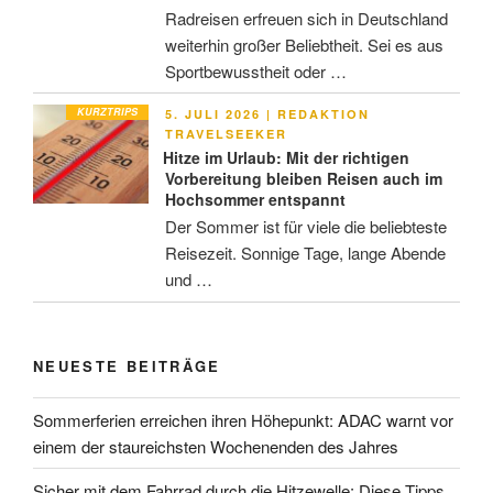
Radreisen erfreuen sich in Deutschland
weiterhin großer Beliebtheit. Sei es aus
Sportbewusstheit oder …
KURZTRIPS
VERÖFFENTLICHT
5. JULI 2026
|
REDAKTION
AM
TRAVELSEEKER
Hitze im Urlaub: Mit der richtigen
Vorbereitung bleiben Reisen auch im
Hochsommer entspannt
Der Sommer ist für viele die beliebteste
Reisezeit. Sonnige Tage, lange Abende
und …
NEUESTE BEITRÄGE
Sommerferien erreichen ihren Höhepunkt: ADAC warnt vor
einem der staureichsten Wochenenden des Jahres
Sicher mit dem Fahrrad durch die Hitzewelle: Diese Tipps