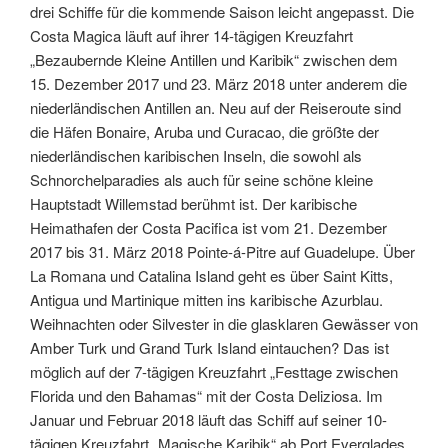
drei Schiffe für die kommende Saison leicht angepasst. Die
Costa Magica läuft auf ihrer 14-tägigen Kreuzfahrt
„Bezaubernde Kleine Antillen und Karibik“ zwischen dem
15. Dezember 2017 und 23. März 2018 unter anderem die
niederländischen Antillen an. Neu auf der Reiseroute sind
die Häfen Bonaire, Aruba und Curacao, die größte der
niederländischen karibischen Inseln, die sowohl als
Schnorchelparadies als auch für seine schöne kleine
Hauptstadt Willemstad berühmt ist. Der karibische
Heimathafen der Costa Pacifica ist vom 21. Dezember
2017 bis 31. März 2018 Pointe-á-Pitre auf Guadelupe. Über
La Romana und Catalina Island geht es über Saint Kitts,
Antigua und Martinique mitten ins karibische Azurblau.
Weihnachten oder Silvester in die glasklaren Gewässer von
Amber Turk und Grand Turk Island eintauchen? Das ist
möglich auf der 7-tägigen Kreuzfahrt „Festtage zwischen
Florida und den Bahamas“ mit der Costa Deliziosa. Im
Januar und Februar 2018 läuft das Schiff auf seiner 10-
tägigen Kreuzfahrt „Magische Karibik“ ab Port Everglades