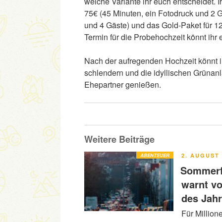
welche Variante ihr euch entscheidet. 
75€ (45 Minuten, ein Fotodruck und 2 G
und 4 Gäste) und das Gold-Paket für 1
Termin für die Probehochzeit könnt ihr 
Nach der aufregenden Hochzeit könnt i
schlendern und die idyllischen Grüna
Ehepartner genießen.
Weitere Beiträge
VERÖFFENT
ABENTEUER
2. AUGUST 
AM
Sommerfe
warnt v
des Jah
Für Million