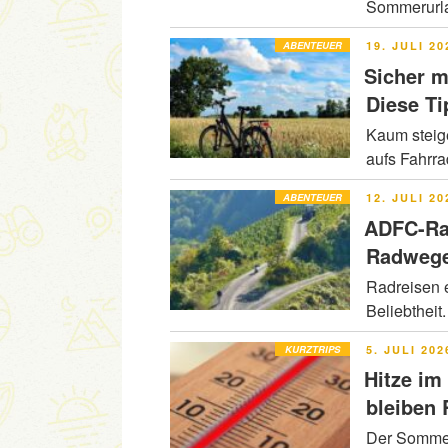
Sommerurla
VERÖFFENT
ABENTEUER
19. JULI 20
AM
Sicher m
Diese Ti
Kaum steig
aufs Fahrr
VERÖFFENT
ABENTEUER
12. JULI 20
AM
ADFC-Ra
Radwege
Radreisen e
Beliebtheit
VERÖFFENT
KURZTRIPS
5. JULI 202
AM
Hitze im
bleiben
Der Sommer 