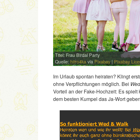
Titel: Frau Birdal Party
Quelle:
hitro4ka
via
Pixabay
|
Pixabay Lic
Im Urlaub spontan heiraten? Klingt ers
ohne Verpflichtungen möglich. Bei
Wed
Vorteil an der Fake-Hochzeit: Es spielt
dem besten Kumpel das Ja-Wort geben 
Link
Embed