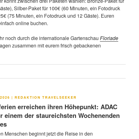
Ihr könnt zwischen drei Paketen wählen: Bronze-Paket für
äste), Silber-Paket für 100€ (60 Minuten, ein Fotodruck
25€ (75 Minuten, ein Fotodruck und 12 Gäste). Euren
einfach online buchen.
hr noch durch die internationale Gartenschau
Floriade
nlagen zusammen mit eurem frisch gebackenen
LICHT
2026
|
REDAKTION TRAVELSEEKER
rien erreichen ihren Höhepunkt: ADAC
or einem der staureichsten Wochenenden
res
en Menschen beginnt jetzt die Reise in den