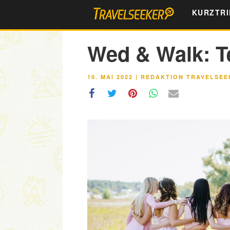
Zum
KURZTRI
Inhalt
springen
Wed & Walk: T
VERÖFFENTLICHT
10. MAI 2022
|
REDAKTION TRAVELSEE
AM