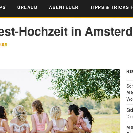
PS
URLAUB
ABENTEUER
TIPPS & TRICKS 
est-Hochzeit in Amster
KER
NE
Som
ADA
Wo
Sic
Die
ADF