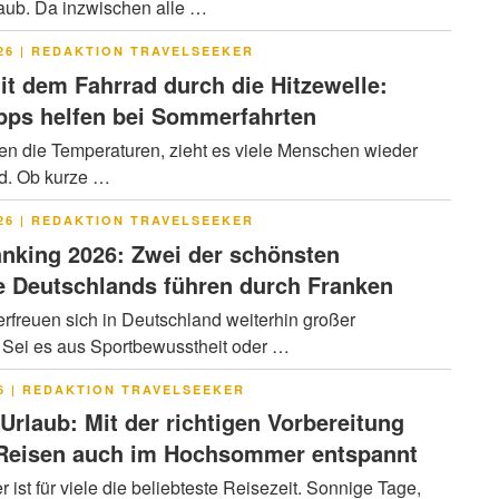
ub. Da inzwischen alle …
LICHT
26
|
REDAKTION TRAVELSEEKER
it dem Fahrrad durch die Hitzewelle:
pps helfen bei Sommerfahrten
en die Temperaturen, zieht es viele Menschen wieder
ad. Ob kurze …
LICHT
26
|
REDAKTION TRAVELSEEKER
nking 2026: Zwei der schönsten
 Deutschlands führen durch Franken
rfreuen sich in Deutschland weiterhin großer
. Sei es aus Sportbewusstheit oder …
LICHT
6
|
REDAKTION TRAVELSEEKER
 Urlaub: Mit der richtigen Vorbereitung
 Reisen auch im Hochsommer entspannt
ist für viele die beliebteste Reisezeit. Sonnige Tage,