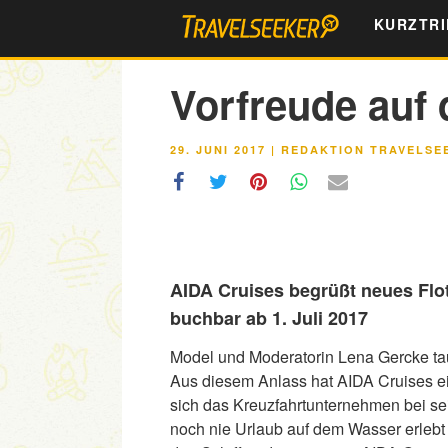
Zum
KURZTRI
Inhalt
springen
Vorfreude auf 
VERÖFFENTLICHT
29. JUNI 2017
|
REDAKTION TRAVELSE
AM
AIDA Cruises begrüßt neues Flo
buchbar ab 1. Juli 2017
Model und Moderatorin Lena Gercke tau
Aus diesem Anlass hat AIDA Cruises e
sich das Kreuzfahrtunternehmen bei sei
noch nie Urlaub auf dem Wasser erlebt 