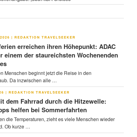
LICHT
2026
|
REDAKTION TRAVELSEEKER
rien erreichen ihren Höhepunkt: ADAC
or einem der staureichsten Wochenenden
res
en Menschen beginnt jetzt die Reise in den
ub. Da inzwischen alle …
LICHT
26
|
REDAKTION TRAVELSEEKER
it dem Fahrrad durch die Hitzewelle:
pps helfen bei Sommerfahrten
en die Temperaturen, zieht es viele Menschen wieder
ad. Ob kurze …