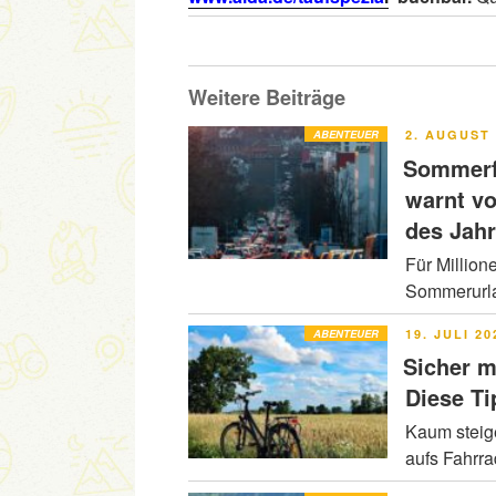
Weitere Beiträge
VERÖFFENT
ABENTEUER
2. AUGUST 
AM
Sommerfe
warnt v
des Jah
Für Million
Sommerurla
VERÖFFENT
ABENTEUER
19. JULI 20
AM
Sicher m
Diese Ti
Kaum steig
aufs Fahrr