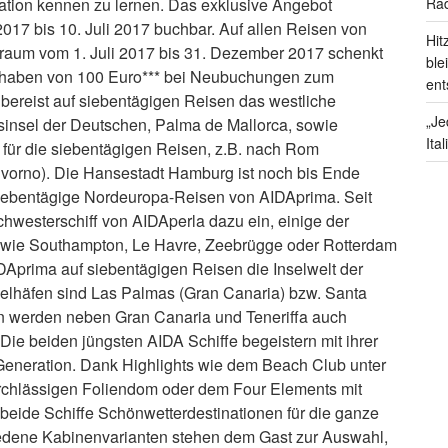
Rad
ation kennen zu lernen. Das exklusive Angebot
 2017 bis 10. Juli 2017 buchbar. Auf allen Reisen von
Hit
raum vom 1. Juli 2017 bis 31. Dezember 2017 schenkt
ble
uthaben von 100 Euro*** bei Neubuchungen zum
ent
ereist auf siebentägigen Reisen das westliche
„Je
gsinsel der Deutschen, Palma de Mallorca, sowie
Ita
n für die siebentägigen Reisen, z.B. nach Rom
Livorno). Die Hansestadt Hamburg ist noch bis Ende
 siebentägige Nordeuropa-Reisen von AIDAprima. Seit
hwesterschiff von AIDAperla dazu ein, einige der
 wie Southampton, Le Havre, Zeebrügge oder Rotterdam
DAprima auf siebentägigen Reisen die Inselwelt der
ielhäfen sind Las Palmas (Gran Canaria) bzw. Santa
fen werden neben Gran Canaria und Teneriffa auch
Die beiden jüngsten AIDA Schiffe begeistern mit ihrer
 Generation. Dank Highlights wie dem Beach Club unter
chlässigen Foliendom oder dem Four Elements mit
beide Schiffe Schönwetterdestinationen für die ganze
iedene Kabinenvarianten stehen dem Gast zur Auswahl,