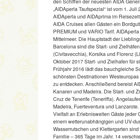
den Schiffen der neuesten AIDA Gener
„AIDAperla Taufspezial“ ist vom 1. Juli
AIDAperla und AIDAprima im Reisezeit
AIDA Cruises allen Gästen ein Bordg
PREMIUM und VARIO Tarif. AIDAperla b
Mittelmeer. Die Hauptstadt der Lieblin
Barcelona sind die Start- und Zielhäfe
(Civitavecchia), Korsika und Florenz (
Oktober 2017 Start- und Zielhafen für
Frühjahr 2016 lädt das bauchgleiche Sc
schönsten Destinationen Westeuropas
zu entdecken. Anschließend bereist AI
Kanaren und Madeira. Die Start- und Z
Cruz de Tenerife (Teneriffa). Angelau
Madeira, Fuerteventura und Lanzarote. 
Vielfalt an Erlebniswelten Gäste jeder
einem wetterunabhängigen und UV-dur
Wasserrutschen und Klettergarten sind 
Familie – 365 Tage im Jahr. 14 versch