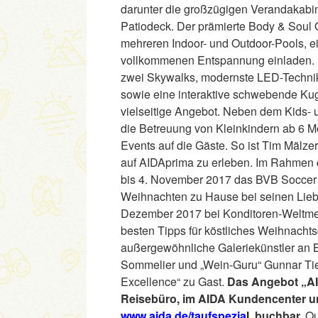
darunter die großzügigen Verandakabi
Patiodeck. Der prämierte Body & Soul 
mehreren Indoor- und Outdoor-Pools, 
vollkommenen Entspannung einladen. Da
zwei Skywalks, modernste LED-Technik
sowie eine interaktive schwebende Ku
vielseitige Angebot. Neben dem Kids- u
die Betreuung von Kleinkindern ab 6 Mo
Events auf die Gäste. So ist Tim Mälze
auf AIDAprima zu erleben. Im Rahmen 
bis 4. November 2017 das BVB Soccer C
Weihnachten zu Hause bei seinen Liebe
Dezember 2017 bei Konditoren-Weltmei
besten Tipps für köstliches Weihnacht
außergewöhnliche Galeriekünstler an B
Sommelier und „Wein-Guru“ Gunnar Tie
Excellence“ zu Gast.
Das Angebot „AID
Reisebüro, im AIDA Kundencenter un
www.aida.de/taufspezia
l
buchbar.
Qu