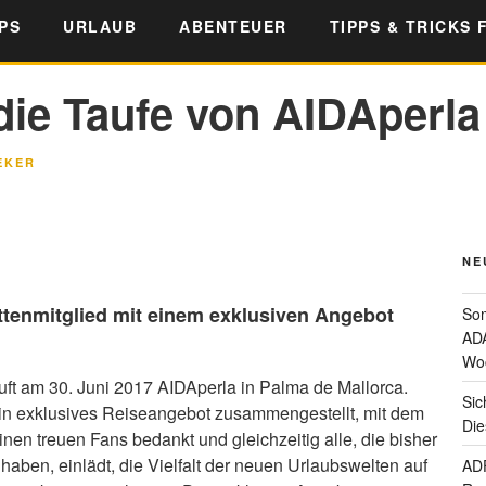
PS
URLAUB
ABENTEUER
TIPPS & TRICKS 
die Taufe von AIDAperla
EKER
NE
ttenmitglied mit einem exklusiven Angebot
Som
ADA
Wo
ft am 30. Juni 2017 AIDAperla in Palma de Mallorca.
Sic
in exklusives Reiseangebot zusammengestellt, mit dem
Die
nen treuen Fans bedankt und gleichzeitig alle, die bisher
haben, einlädt, die Vielfalt der neuen Urlaubswelten auf
ADF