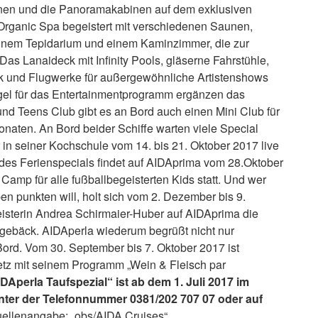
nen und die Panoramakabinen auf dem exklusiven
Organic Spa begeistert mit verschiedenen Saunen,
einem Tepidarium und einem Kaminzimmer, die zur
s Lanaideck mit Infinity Pools, gläserne Fahrstühle,
 und Flugwerke für außergewöhnliche Artistenshows
gel für das Entertainmentprogramm ergänzen das
nd Teens Club gibt es an Bord auch einen Mini Club für
naten. An Bord beider Schiffe warten viele Special
r in seiner Kochschule vom 14. bis 21. Oktober 2017 live
des Ferienspecials findet auf AIDAprima vom 28.Oktober
amp für alle fußballbegeisterten Kids statt. Und wer
n punkten will, holt sich vom 2. Dezember bis 9.
sterin Andrea Schirmaier-Huber auf AIDAprima die
sgebäck. AIDAperla wiederum begrüßt nicht nur
ord. Vom 30. September bis 7. Oktober 2017 ist
tz mit seinem Programm „Wein & Fleisch par
Aperla Taufspezial“ ist ab dem 1. Juli 2017 im
ter der Telefonnummer 0381/202 707 07 oder auf
ellenangabe: „obs/AIDA Cruises“