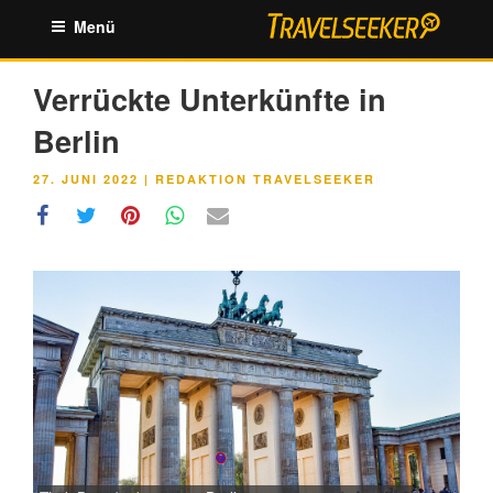
Zum
Menü
Inhalt
springen
Verrückte Unterkünfte in
Berlin
VERÖFFENTLICHT
27. JUNI 2022
|
REDAKTION TRAVELSEEKER
AM