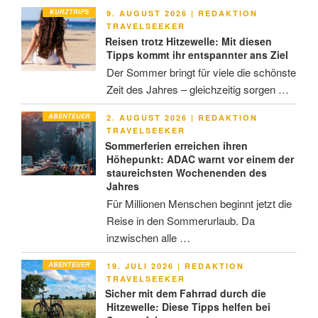
KURZTRIPS
VERÖFFENTLICHT
9. AUGUST 2026
|
REDAKTION
AM
TRAVELSEEKER
Reisen trotz Hitzewelle: Mit diesen
Tipps kommt ihr entspannter ans Ziel
Der Sommer bringt für viele die schönste
Zeit des Jahres – gleichzeitig sorgen …
ABENTEUER
VERÖFFENTLICHT
2. AUGUST 2026
|
REDAKTION
AM
TRAVELSEEKER
Sommerferien erreichen ihren
Höhepunkt: ADAC warnt vor einem der
staureichsten Wochenenden des
Jahres
Für Millionen Menschen beginnt jetzt die
Reise in den Sommerurlaub. Da
inzwischen alle …
ABENTEUER
VERÖFFENTLICHT
19. JULI 2026
|
REDAKTION
AM
TRAVELSEEKER
Sicher mit dem Fahrrad durch die
Hitzewelle: Diese Tipps helfen bei