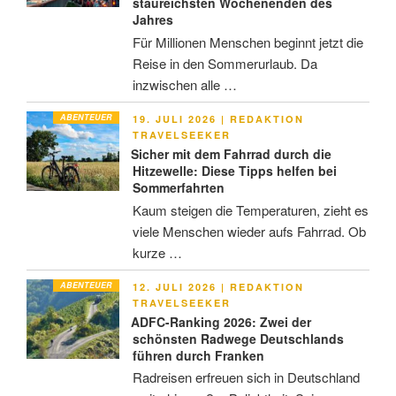
staureichsten Wochenenden des
Jahres
Für Millionen Menschen beginnt jetzt die
Reise in den Sommerurlaub. Da
inzwischen alle …
ABENTEUER
VERÖFFENTLICHT
19. JULI 2026
|
REDAKTION
AM
TRAVELSEEKER
Sicher mit dem Fahrrad durch die
Hitzewelle: Diese Tipps helfen bei
Sommerfahrten
Kaum steigen die Temperaturen, zieht es
viele Menschen wieder aufs Fahrrad. Ob
kurze …
ABENTEUER
VERÖFFENTLICHT
12. JULI 2026
|
REDAKTION
AM
TRAVELSEEKER
ADFC-Ranking 2026: Zwei der
schönsten Radwege Deutschlands
führen durch Franken
Radreisen erfreuen sich in Deutschland