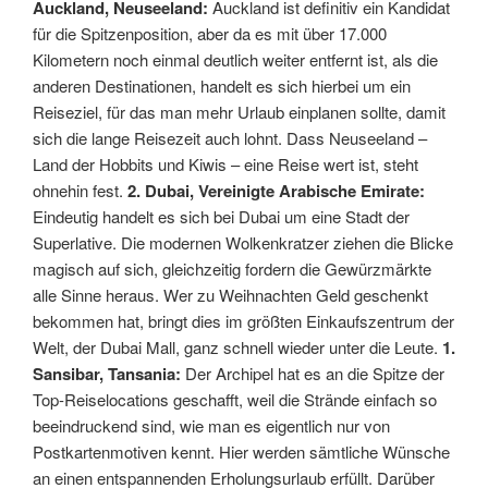
Auckland, Neuseeland:
Auckland ist definitiv ein Kandidat
für die Spitzenposition, aber da es mit über 17.000
Kilometern noch einmal deutlich weiter entfernt ist, als die
anderen Destinationen, handelt es sich hierbei um ein
Reiseziel, für das man mehr Urlaub einplanen sollte, damit
sich die lange Reisezeit auch lohnt. Dass Neuseeland –
Land der Hobbits und Kiwis – eine Reise wert ist, steht
ohnehin fest.
2. Dubai, Vereinigte Arabische Emirate:
Eindeutig handelt es sich bei Dubai um eine Stadt der
Superlative. Die modernen Wolkenkratzer ziehen die Blicke
magisch auf sich, gleichzeitig fordern die Gewürzmärkte
alle Sinne heraus. Wer zu Weihnachten Geld geschenkt
bekommen hat, bringt dies im größten Einkaufszentrum der
Welt, der Dubai Mall, ganz schnell wieder unter die Leute.
1.
Sansibar, Tansania:
Der Archipel hat es an die Spitze der
Top-Reiselocations geschafft, weil die Strände einfach so
beeindruckend sind, wie man es eigentlich nur von
Postkartenmotiven kennt. Hier werden sämtliche Wünsche
an einen entspannenden Erholungsurlaub erfüllt. Darüber