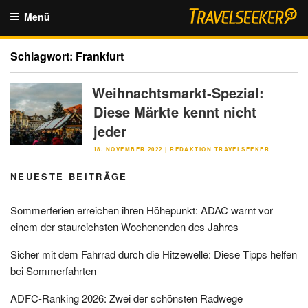
Zum
Menü
Inhalt
springen
Schlagwort:
Frankfurt
Weihnachtsmarkt-Spezial:
Diese Märkte kennt nicht
jeder
VERÖFFENTLICHT
18. NOVEMBER 2022
|
REDAKTION TRAVELSEEKER
AM
NEUESTE BEITRÄGE
Sommerferien erreichen ihren Höhepunkt: ADAC warnt vor
einem der staureichsten Wochenenden des Jahres
Sicher mit dem Fahrrad durch die Hitzewelle: Diese Tipps helfen
bei Sommerfahrten
ADFC-Ranking 2026: Zwei der schönsten Radwege