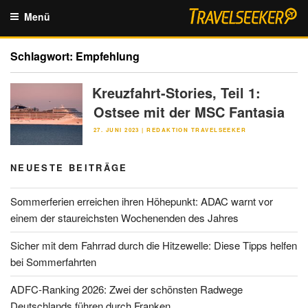
Zum
Menü
Inhalt
springen
Schlagwort:
Empfehlung
Kreuzfahrt-Stories, Teil 1:
Ostsee mit der MSC Fantasia
VERÖFFENTLICHT
27. JUNI 2023
|
REDAKTION TRAVELSEEKER
AM
NEUESTE BEITRÄGE
Sommerferien erreichen ihren Höhepunkt: ADAC warnt vor
einem der staureichsten Wochenenden des Jahres
Sicher mit dem Fahrrad durch die Hitzewelle: Diese Tipps helfen
bei Sommerfahrten
ADFC-Ranking 2026: Zwei der schönsten Radwege
Deutschlands führen durch Franken