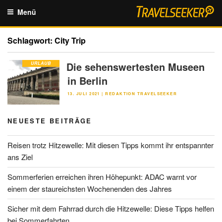
Zum
Menü
Inhalt
springen
Schlagwort:
City Trip
Die sehenswertesten Museen
URLAUB
in Berlin
VERÖFFENTLICHT
13. JULI 2021
|
REDAKTION TRAVELSEEKER
AM
NEUESTE BEITRÄGE
Reisen trotz Hitzewelle: Mit diesen Tipps kommt ihr entspannter
ans Ziel
Sommerferien erreichen ihren Höhepunkt: ADAC warnt vor
einem der staureichsten Wochenenden des Jahres
Sicher mit dem Fahrrad durch die Hitzewelle: Diese Tipps helfen
bei Sommerfahrten