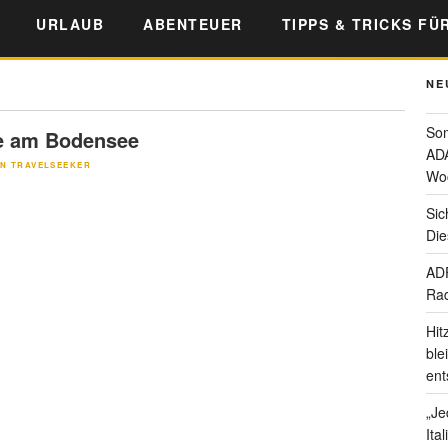
URLAUB
ABENTEUER
TIPPS & TRICKS FÜ
NE
Som
 am Bodensee
ADA
N TRAVELSEEKER
Wo
Sic
Die
ADF
Rad
Hit
ble
ent
„Je
Ita