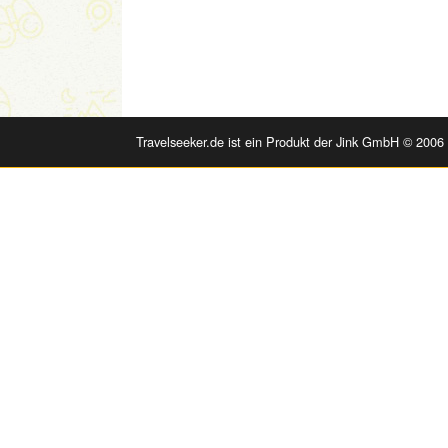
Travelseeker.de ist ein Produkt der Jink GmbH © 2006 