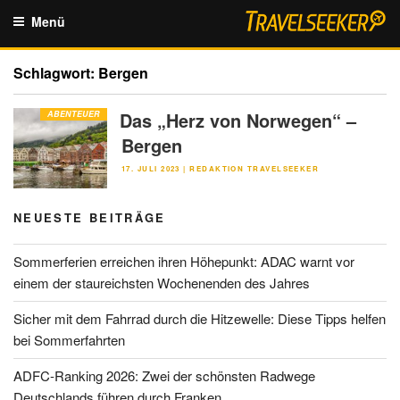
Zum
Menü
Inhalt
springen
Schlagwort:
Bergen
Das „Herz von Norwegen“ –
ABENTEUER
Bergen
VERÖFFENTLICHT
17. JULI 2023
|
REDAKTION TRAVELSEEKER
AM
NEUESTE BEITRÄGE
Sommerferien erreichen ihren Höhepunkt: ADAC warnt vor
einem der staureichsten Wochenenden des Jahres
Sicher mit dem Fahrrad durch die Hitzewelle: Diese Tipps helfen
bei Sommerfahrten
ADFC-Ranking 2026: Zwei der schönsten Radwege
Deutschlands führen durch Franken