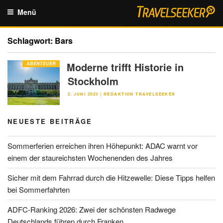
Zum
Menü
Inhalt
springen
Schlagwort:
Bars
Moderne trifft Historie in
ABENTEUER
Stockholm
VERÖFFENTLICHT
2. JUNI 2023
|
REDAKTION TRAVELSEEKER
AM
NEUESTE BEITRÄGE
Sommerferien erreichen ihren Höhepunkt: ADAC warnt vor
einem der staureichsten Wochenenden des Jahres
Sicher mit dem Fahrrad durch die Hitzewelle: Diese Tipps helfen
bei Sommerfahrten
ADFC-Ranking 2026: Zwei der schönsten Radwege
Deutschlands führen durch Franken