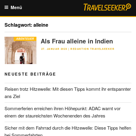
Zum
Menü
Inhalt
springen
Schlagwort:
alleine
Als Frau alleine in Indien
ABENTEUER
VERÖFFENTLICHT
27. JANUAR 2023
|
REDAKTION TRAVELSEEKER
AM
NEUESTE BEITRÄGE
Reisen trotz Hitzewelle: Mit diesen Tipps kommt ihr entspannter
ans Ziel
Sommerferien erreichen ihren Höhepunkt: ADAC warnt vor
einem der staureichsten Wochenenden des Jahres
Sicher mit dem Fahrrad durch die Hitzewelle: Diese Tipps helfen
bei Sommerfahrten