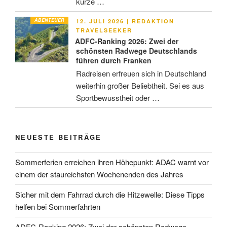
kurze …
ABENTEUER
VERÖFFENTLICHT
12. JULI 2026
|
REDAKTION
AM
TRAVELSEEKER
ADFC-Ranking 2026: Zwei der
schönsten Radwege Deutschlands
führen durch Franken
Radreisen erfreuen sich in Deutschland
weiterhin großer Beliebtheit. Sei es aus
Sportbewusstheit oder …
NEUESTE BEITRÄGE
Sommerferien erreichen ihren Höhepunkt: ADAC warnt vor
einem der staureichsten Wochenenden des Jahres
Sicher mit dem Fahrrad durch die Hitzewelle: Diese Tipps
helfen bei Sommerfahrten
ADFC-Ranking 2026: Zwei der schönsten Radwege