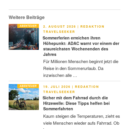
Weitere Beiträge
ABENTEUER
VERÖFFENTLICHT
2. AUGUST 2026
|
REDAKTION
AM
TRAVELSEEKER
Sommerferien erreichen ihren
Höhepunkt: ADAC warnt vor einem der
staureichsten Wochenenden des
Jahres
Für Millionen Menschen beginnt jetzt die
Reise in den Sommerurlaub. Da
inzwischen alle …
ABENTEUER
VERÖFFENTLICHT
19. JULI 2026
|
REDAKTION
AM
TRAVELSEEKER
Sicher mit dem Fahrrad durch die
Hitzewelle: Diese Tipps helfen bei
Sommerfahrten
Kaum steigen die Temperaturen, zieht es
viele Menschen wieder aufs Fahrrad. Ob