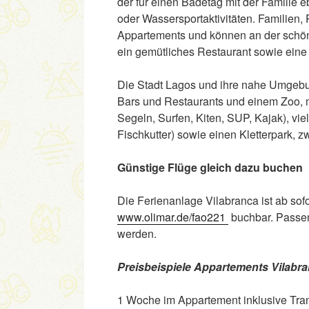
der für einen Badetag mit der Familie
oder Wassersportaktivitäten. Familien
Appartements und können an der schön
ein gemütliches Restaurant sowie eine 
Die Stadt Lagos und ihre nahe Umgebu
Bars und Restaurants und einem Zoo, 
Segeln, Surfen, Kiten, SUP, Kajak), vie
Fischkutter) sowie einen Kletterpark, zw
Günstige Flüge gleich dazu buchen
Die Ferienanlage Vilabranca ist ab sof
www.olimar.de/fao221
buchbar. Passe
werden.
Preisbeispiele Appartements Vilabra
1 Woche im Appartement inklusiv