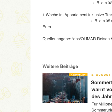
z. B. am 02.07. pro Pe
1 Woche im Appartement inklusiv
z. B. am 05.07. Gesamtprei
Euro.
Quellenangabe: “obs/OLIMAR Reisen 
Weitere Beiträge
VERÖFFENT
ABENTEUER
2. AUGUST 
AM
Sommerfe
warnt v
des Jah
Für Million
Sommerurla