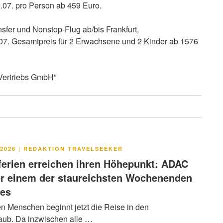
rson ab 459 Euro.
e Transfer und Nonstop-Flug ab/bis Frankfurt,
s für 2 Erwachsene und 2 Kinder ab 1576
Vertriebs GmbH”
LICHT
2026
|
REDAKTION TRAVELSEEKER
rien erreichen ihren Höhepunkt: ADAC
or einem der staureichsten Wochenenden
res
en Menschen beginnt jetzt die Reise in den
ub. Da inzwischen alle …