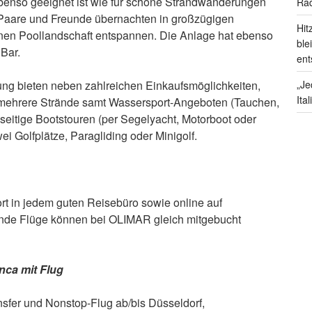
 ebenso geeignet ist wie für schöne Strandwanderungen
Rad
, Paare und Freunde übernachten in großzügigen
Hit
en Poollandschaft entspannen. Die Anlage hat ebenso
ble
Bar.
ent
„Je
ng bieten neben zahlreichen Einkaufsmöglichkeiten,
Ita
mehrere Strände samt Wassersport-Angeboten (Tauchen,
lseitige Bootstouren (per Segelyacht, Motorboot oder
ei Golfplätze, Paragliding oder Minigolf.
ort in jedem guten Reisebüro sowie online auf
nde Flüge können bei OLIMAR gleich mitgebucht
nca mit Flug
e Transfer und Nonstop-Flug ab/bis Düsseldorf,