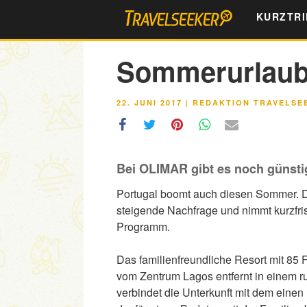
Zum
KURZTRI
Inhalt
springen
Sommerurlaub 
VERÖFFENTLICHT
22. JUNI 2017
|
REDAKTION TRAVELSE
AM
Bei OLIMAR gibt es noch günsti
Portugal boomt auch diesen Sommer. D
steigende Nachfrage und nimmt kurzfris
Programm.
Das familienfreundliche Resort mit 85
vom Zentrum Lagos entfernt in einem r
verbindet die Unterkunft mit dem einen 