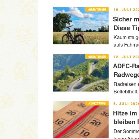
VERÖFFENT
ABENTEUER
19. JULI 20
AM
Sicher m
Diese Ti
Kaum steig
aufs Fahrr
VERÖFFENT
ABENTEUER
12. JULI 20
AM
ADFC-Ra
Radwege
Radreisen e
Beliebtheit
VERÖFFENT
KURZTRIPS
5. JULI 202
AM
Hitze im
bleiben
Der Sommer 
lange Abe