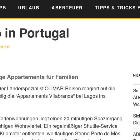
PS
URLAUB
ABENTEUER
TIPPS & TRICKS 
in Portugal
EKER
ge Appartements für Familien
NE
er Länderspezialist OLIMAR Reisen reagiert auf die
Som
tig die “Appartements Vilabranca” bei Lagos ins
ADA
Wo
Sic
 Ferienwohnungen liegt einen 20-minütigen Spaziergang
Die
uhigen Wohnviertel. Ein regelmäßiger Shuttle-Service
Kilometer entfernten, weitläufigen Strand Porto do Mós,
ADF