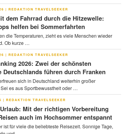
LICHT
26
|
REDAKTION TRAVELSEEKER
it dem Fahrrad durch die Hitzewelle:
pps helfen bei Sommerfahrten
en die Temperaturen, zieht es viele Menschen wieder
ad. Ob kurze …
LICHT
26
|
REDAKTION TRAVELSEEKER
nking 2026: Zwei der schönsten
 Deutschlands führen durch Franken
rfreuen sich in Deutschland weiterhin großer
. Sei es aus Sportbewusstheit oder …
LICHT
6
|
REDAKTION TRAVELSEEKER
 Urlaub: Mit der richtigen Vorbereitung
 Reisen auch im Hochsommer entspannt
ist für viele die beliebteste Reisezeit. Sonnige Tage,
nde und …