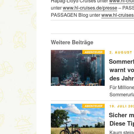
Hapag-Lloyd Cruises unter
www.hl-cru
unter
www.hl-cruises.de/presse
– PASS
PASSAGEN Blog unter
www.hl-cruises
Weitere Beiträge
VERÖFFENT
ABENTEUER
2. AUGUST 
AM
Sommerfe
warnt v
des Jah
Für Million
Sommerurla
VERÖFFENT
ABENTEUER
19. JULI 20
AM
Sicher m
Diese Ti
Kaum steig