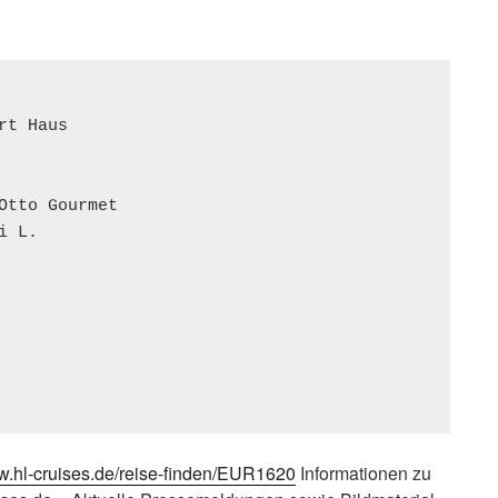
t Haus 

Otto Gourmet 

 L. 



ww.hl-cruises.de/reise-finden/EUR1620
Informationen zu