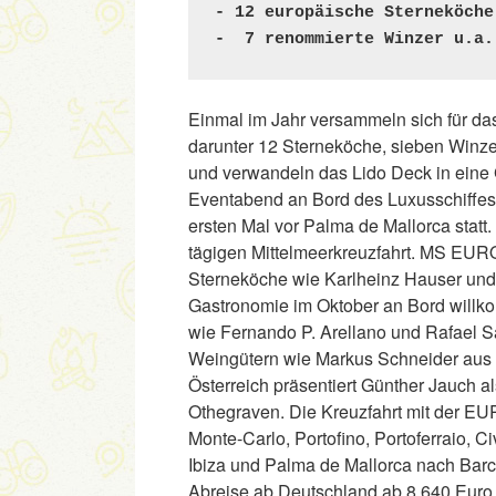
- 12 europäische Sterneköche 
-  7 renommierte Winzer u.a.
Einmal im Jahr versammeln sich für da
darunter 12 Sterneköche, sieben Win
und verwandeln das Lido Deck in eine 
Eventabend an Bord des Luxusschiffes
ersten Mal vor Palma de Mallorca statt
tägigen Mittelmeerkreuzfahrt. MS EUR
Sterneköche wie Karlheinz Hauser und 
Gastronomie im Oktober an Bord will
wie Fernando P. Arellano und Rafael
Weingütern wie Markus Schneider aus 
Österreich präsentiert Günther Jauch 
Othegraven. Die Kreuzfahrt mit der EU
Monte-Carlo, Portofino, Portoferraio, C
Ibiza und Palma de Mallorca nach Barce
Abreise ab Deutschland ab 8.640 Euro