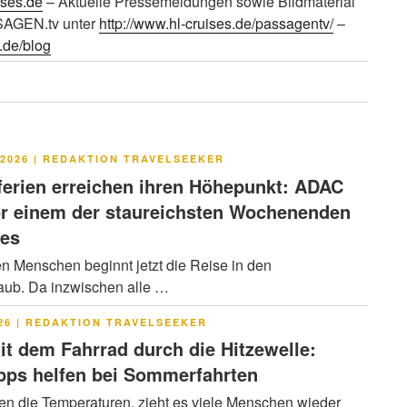
ises.de
– Aktuelle Pressemeldungen sowie Bildmaterial
AGEN.tv unter
http://www.hl-cruises.de/passagentv/
–
.de/blog
LICHT
2026
|
REDAKTION TRAVELSEEKER
rien erreichen ihren Höhepunkt: ADAC
or einem der staureichsten Wochenenden
res
en Menschen beginnt jetzt die Reise in den
ub. Da inzwischen alle …
LICHT
26
|
REDAKTION TRAVELSEEKER
it dem Fahrrad durch die Hitzewelle:
pps helfen bei Sommerfahrten
en die Temperaturen, zieht es viele Menschen wieder