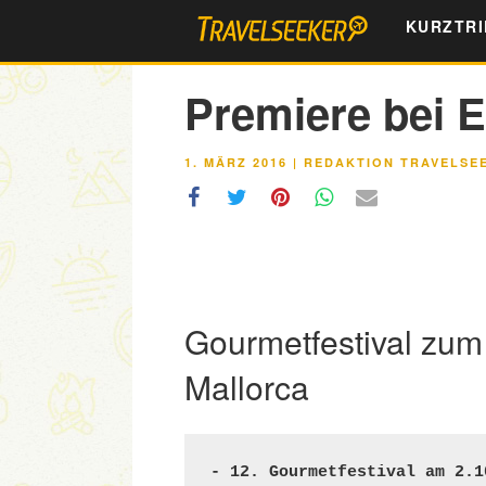
Zum
KURZTRI
Inhalt
springen
Premiere bei 
VERÖFFENTLICHT
1. MÄRZ 2016
|
REDAKTION TRAVELSE
AM
Gourmetfestival zum
Mallorca
- 12. Gourmetfestival am 2.1