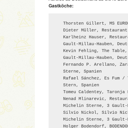
Gastköche:
   Thorsten Gillert, MS EUROP
   Dieter Müller, Restaurant
   Karlheinz Hauser, Restaur
   Gault-Millau-Hauben, Deuts
   Kevin Fehling, The Table,
   Gault-Millau-Hauben, Deuts
   Fernando P. Arellano, Zar
   Sterne, Spanien 

   Rafael Sánchez, Es Fum / 
   Stern, Spanien 

   Tomeu Caldentey, Taronja 
   Nenad Mlinarevic, Restaur
   Michelin Sterne, 3 Gault-
   Silvio Nickol, Silvio Nic
   Michelin Sterne, 3 Gault-
   Holger Bodendorf, BODENDO