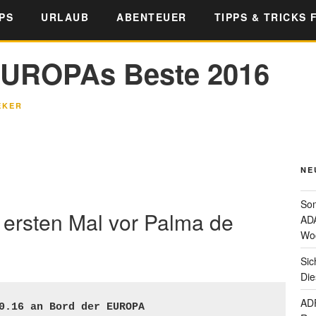
PS
URLAUB
ABENTEUER
TIPPS & TRICKS 
EUROPAs Beste 2016
EKER
NE
Som
 ersten Mal vor Palma de
ADA
Wo
Sic
Die
ADF
0.16 an Bord der EUROPA 
