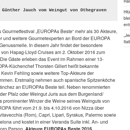
Rad


 Günther Jauch vom Weingut von Othegraven
Hit
ble
ent
s Gourmetfestival „EUROPAs Beste“ mehr als 30 Akteure,
„Je
zer und weitere Gourmetexperten an Bord der EUROPA
Ita
Genussmeile. In diesem Jahr findet der besondere
 von Hapag-Lloyd Cruises am 2. Oktober 2016 zum
. Die Gäste erleben das Event im Rahmen einer 13-
OPA-Küchenchef Thorsten Gillert heißt bekannte
Kevin Fehling sowie weitere Top-Akteure der
kommen. Erstmalig nehmen auch spanische Spitzenköche
 Sánchez an EUROPAs Beste teil. Neben renommierten
der Pfalz oder Weingut Juris aus dem Burgenland/
als prominenter Winzer die Weine seines Weinguts von
ROPA führt vom 21.9. bis 4.10.2016 von Nizza über
ivitavecchia (Rom), Capri, Lipari, Syrakus, Palermo sowie
lona und kostet in einer Veranda Suite inkl. An- und
 pro Person.
Akteure EUROPAs Beste 2016