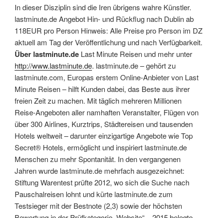
In dieser Disziplin sind die Iren übrigens wahre Künstler.
lastminute.de Angebot Hin- und Rückflug nach Dublin ab
118EUR pro Person Hinweis: Alle Preise pro Person im DZ
aktuell am Tag der Veröffentlichung und nach Verfügbarkeit.
Über lastminute.de
Last Minute Reisen und mehr unter
http://www.lastminute.de
. lastminute.de – gehört zu
lastminute.com, Europas erstem Online-Anbieter von Last
Minute Reisen – hilft Kunden dabei, das Beste aus ihrer
freien Zeit zu machen. Mit täglich mehreren Millionen
Reise-Angeboten aller namhaften Veranstalter, Flügen von
über 300 Airlines, Kurztrips, Städtereisen und tausenden
Hotels weltweit – darunter einzigartige Angebote wie Top
Secret® Hotels, ermöglicht und inspiriert lastminute.de
Menschen zu mehr Spontanität. In den vergangenen
Jahren wurde lastminute.de mehrfach ausgezeichnet:
Stiftung Warentest prüfte 2012, wo sich die Suche nach
Pauschalreisen lohnt und kürte lastminute.de zum
Testsieger mit der Bestnote (2,3) sowie der höchsten
Bewertung in der Prüfkategorie „Website“ – 2015 belegte