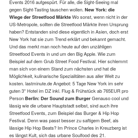
Events 2016 aufgespürt. Für alle, die Sight-Seeing mal
gegen Sight-Tasting tauschen wollen.
New York: die
Wiege der Streetfood Märkte
Wo sonst, wenn nicht in der
US-Metropole, sollten die Streetfood Märkte ihren Ursprung
haben? Entstanden sind diese eigentlich in Asien, doch erst
New York hat sie zum Trend erklärt und bekannt gemacht.
Und das merkt man noch heute auf den unzähligen
Streetfood Events in und um den Big Apple. Wie zum
Beispiel auf dem Grub Street Food Festival. Hier schlemmt
man sich von einem Stand zum nächsten und hat die
Möglichkeit, kulinarische Spezialitäten aus aller Welt zu
kosten. lastminute.de Angebot: 5 Tage New York im sehr
guten 3* Hotel im DZ inkl. Flug & Frühstück ab 765EUR pro
Person
Berlin: Der Sound zum Burger
Genauso cool und
lässig wie die urbane Hauptstadt selbst, sind auch ihre
Streetfood Events, zum Beispiel das Burger & Hip Hop
Festival. Denn was passt besser zu saftigem Beef, als
lässige Hip Hop Beats? Im Prince Charles in Kreuzberg ist
es längst Kult, sich das urbane Soulfood des 21.