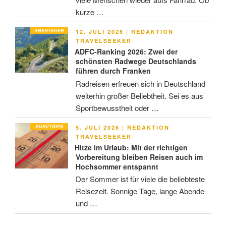
kurze …
ABENTEUER
VERÖFFENTLICHT
12. JULI 2026
|
REDAKTION
AM
TRAVELSEEKER
ADFC-Ranking 2026: Zwei der
schönsten Radwege Deutschlands
führen durch Franken
Radreisen erfreuen sich in Deutschland
weiterhin großer Beliebtheit. Sei es aus
Sportbewusstheit oder …
KURZTRIPS
VERÖFFENTLICHT
5. JULI 2026
|
REDAKTION
AM
TRAVELSEEKER
Hitze im Urlaub: Mit der richtigen
Vorbereitung bleiben Reisen auch im
Hochsommer entspannt
Der Sommer ist für viele die beliebteste
Reisezeit. Sonnige Tage, lange Abende
und …