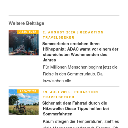
Weitere Beiträge
ABENTEUER
VERÖFFENTLICHT
2. AUGUST 2026
|
REDAKTION
AM
TRAVELSEEKER
Sommerferien erreichen ihren
Höhepunkt: ADAC warnt vor einem der
staureichsten Wochenenden des
Jahres
Für Millionen Menschen beginnt jetzt die
Reise in den Sommerurlaub. Da
inzwischen alle …
ABENTEUER
VERÖFFENTLICHT
19. JULI 2026
|
REDAKTION
AM
TRAVELSEEKER
Sicher mit dem Fahrrad durch die
Hitzewelle: Diese Tipps helfen bei
Sommerfahrten
Kaum steigen die Temperaturen, zieht es
viele Menschen wieder aufs Fahrrad. Ob