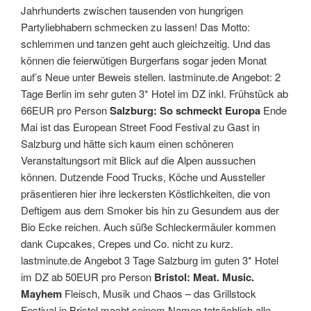
Jahrhunderts zwischen tausenden von hungrigen
Partyliebhabern schmecken zu lassen! Das Motto:
schlemmen und tanzen geht auch gleichzeitig. Und das
können die feierwütigen Burgerfans sogar jeden Monat
auf’s Neue unter Beweis stellen. lastminute.de Angebot: 2
Tage Berlin im sehr guten 3* Hotel im DZ inkl. Frühstück ab
66EUR pro Person
Salzburg: So schmeckt Europa
Ende
Mai ist das European Street Food Festival zu Gast in
Salzburg und hätte sich kaum einen schöneren
Veranstaltungsort mit Blick auf die Alpen aussuchen
können. Dutzende Food Trucks, Köche und Aussteller
präsentieren hier ihre leckersten Köstlichkeiten, die von
Deftigem aus dem Smoker bis hin zu Gesundem aus der
Bio Ecke reichen. Auch süße Schleckermäuler kommen
dank Cupcakes, Crepes und Co. nicht zu kurz.
lastminute.de Angebot 3 Tage Salzburg im guten 3* Hotel
im DZ ab 50EUR pro Person
Bristol: Meat. Music.
Mayhem
Fleisch, Musik und Chaos – das Grillstock
Festival in Bristol macht seinem Namen tatsächlich alle